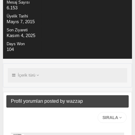
Mesaj Sayısı
6.153
Üyelik Tarihi
Mayıs 7, 2015
Son Ziyareti
Kasım 4, 2025
Days Won
104
İçerik türü
Profil yorumları posted by wazzap
SIRALA