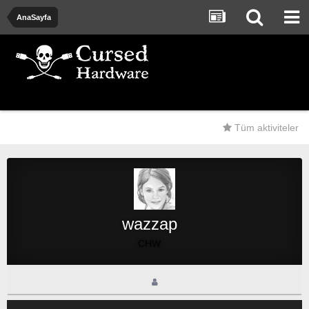
AnaSayfa
Tüm aktiviteler
wazzap
CHW