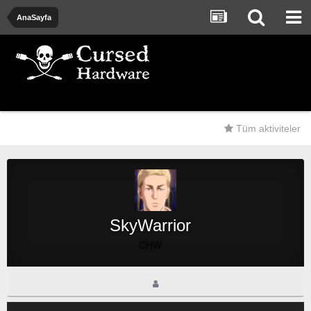
AnaSayfa
Tüm aktiviteler
SkyWarrior
CHW