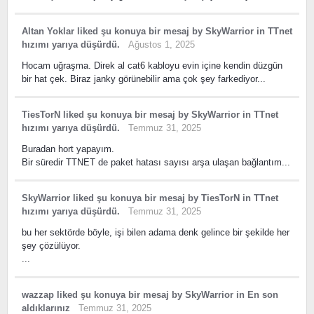
Altan Yoklar
liked
şu konuya bir mesaj
by
SkyWarrior
in
TTnet
hızımı yarıya düşürdü.
Ağustos 1, 2025
Hocam uğraşma. Direk al cat6 kabloyu evin içine kendin düzgün
bir hat çek. Biraz janky görünebilir ama çok şey farkediyor...
TiesTorN
liked
şu konuya bir mesaj
by
SkyWarrior
in
TTnet
hızımı yarıya düşürdü.
Temmuz 31, 2025
Buradan hort yapayım.
Bir süredir TTNET de paket hatası sayısı arşa ulaşan bağlantım...
SkyWarrior
liked
şu konuya bir mesaj
by
TiesTorN
in
TTnet
hızımı yarıya düşürdü.
Temmuz 31, 2025
bu her sektörde böyle, işi bilen adama denk gelince bir şekilde her
şey çözülüyor.
...
wazzap
liked
şu konuya bir mesaj
by
SkyWarrior
in
En son
aldıklarınız
Temmuz 31, 2025