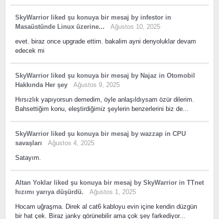
SkyWarrior
liked
şu konuya bir mesaj
by
infestor
in
Masaüstünde Linux üzerine...
Ağustos 10, 2025
evet. biraz once upgrade ettim. bakalim ayni denyoluklar devam
edecek mi
SkyWarrior
liked
şu konuya bir mesaj
by
Najaz
in
Otomobil
Hakkında Her şey
Ağustos 9, 2025
Hırsızlık yapıyorsun demedim, öyle anlaşıldıysam özür dilerim.
Bahsettiğim konu, eleştirdiğimiz şeylerin benzerlerini biz de...
SkyWarrior
liked
şu konuya bir mesaj
by
wazzap
in
CPU
savaşları
Ağustos 4, 2025
Satayım.
Altan Yoklar
liked
şu konuya bir mesaj
by
SkyWarrior
in
TTnet
hızımı yarıya düşürdü.
Ağustos 1, 2025
Hocam uğraşma. Direk al cat6 kabloyu evin içine kendin düzgün
bir hat çek. Biraz janky görünebilir ama çok şey farkediyor...