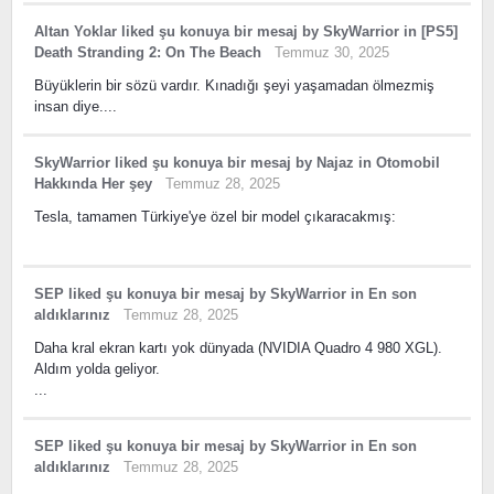
Altan Yoklar
liked
şu konuya bir mesaj
by
SkyWarrior
in
[PS5]
Death Stranding 2: On The Beach
Temmuz 30, 2025
Büyüklerin bir sözü vardır. Kınadığı şeyi yaşamadan ölmezmiş
insan diye....
SkyWarrior
liked
şu konuya bir mesaj
by
Najaz
in
Otomobil
Hakkında Her şey
Temmuz 28, 2025
Tesla, tamamen Türkiye'ye özel bir model çıkaracakmış:
SEP
liked
şu konuya bir mesaj
by
SkyWarrior
in
En son
aldıklarınız
Temmuz 28, 2025
Daha kral ekran kartı yok dünyada (NVIDIA Quadro 4 980 XGL).
Aldım yolda geliyor.
...
SEP
liked
şu konuya bir mesaj
by
SkyWarrior
in
En son
aldıklarınız
Temmuz 28, 2025