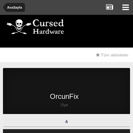
AnaSayfa
Tüm aktiviteler
OrcunFix
Üye