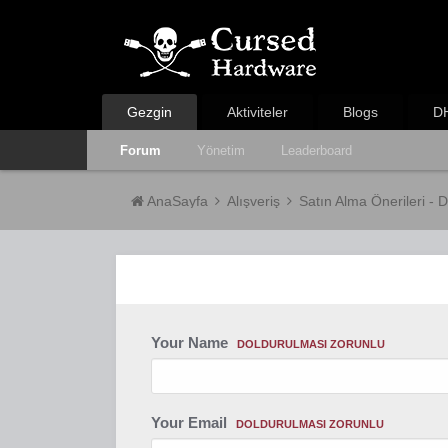
Gezgin
Aktiviteler
Blogs
DH
Forum
Yönetim
Leaderboard
AnaSayfa
Alışveriş
Satın Alma Önerileri - 
Your Name
DOLDURULMASI ZORUNLU
Your Email
DOLDURULMASI ZORUNLU