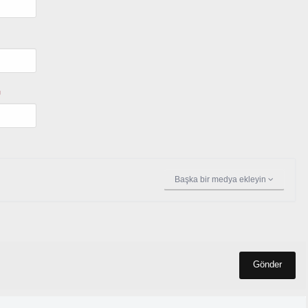
U
Başka bir medya ekleyin
Gönder