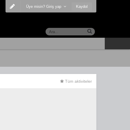
Kaydol
Üye misin? Giriş yap
Tüm aktiviteler