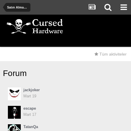
Satın Alma Önerileri - Deneyimler - Uyarılar
Tüm aktiviteler
Forum
jackjoker
Mart 19
escape
Mart 17
TatanQa