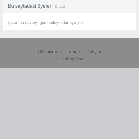
Bu sayfadaki üyeler
0 üye
Şu an bu sayfayı görüntüleyen bir üye yok
Dil seçimi
Tema
İletişim
CursedHardWare