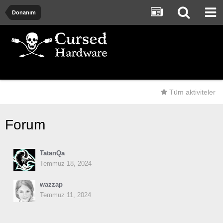
Donanım
Tüm aktiviteler
Forum
TatanQa
Temmuz 18, 2024
wazzap
Temmuz 11, 2024