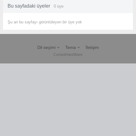
Bu sayfadaki üyeler
0 üye
Şu an bu sayfayı görüntüleyen bir üye yok
Dil seçimi
Tema
İletişim
CursedHardWare