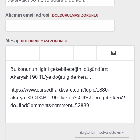
Alıcının email adresi
DOLDURULMASI ZORUNLU
Mesaj
DOLDURULMASI ZORUNLU
Bu konunun ilgini çekebileceğini düşündüm:
Akaryakıt 90 TL'ye doğru giderken....
https://www.cursedhardware.com/topic/1880-
akaryak%C4%B1t-90-tlye-do%C4%9Fru-giderken/?
do=findComment&comment=52889
Başka bir medya ekleyin