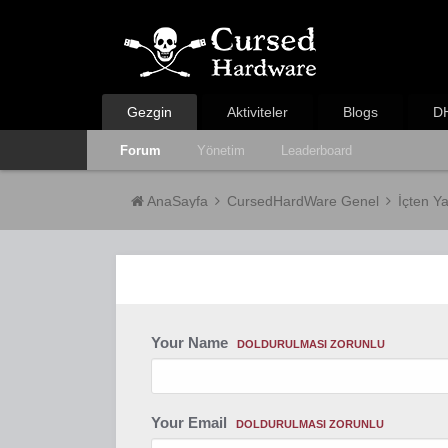
Gezgin
Aktiviteler
Blogs
DH
Forum
Yönetim
Leaderboard
AnaSayfa
CursedHardWare Genel
İçten Y
Your Name
DOLDURULMASI ZORUNLU
Your Email
DOLDURULMASI ZORUNLU