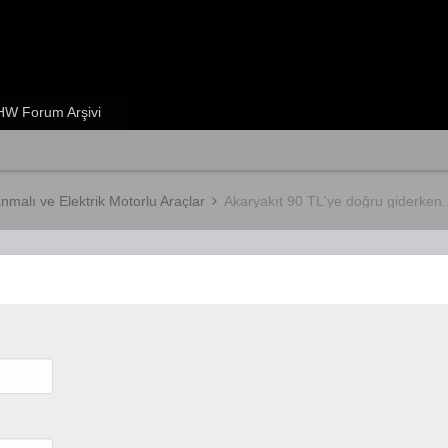
W Forum Arşivi
anmalı ve Elektrik Motorlu Araçlar
Akaryakıt 90 TL'ye doğru giderken..