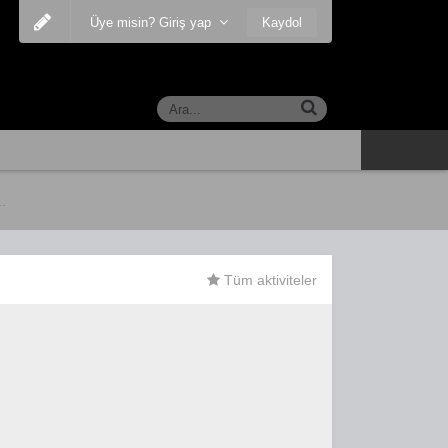
Kaydol
Üye misin? Giriş yap
.
Tüm aktiviteler