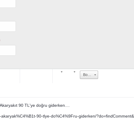
U
Boyut
Akaryakıt 90 TL'ye doğru giderken....
880-akaryak%C4%B1t-90-tlye-do%C4%9Fru-giderken/?do=findCommen