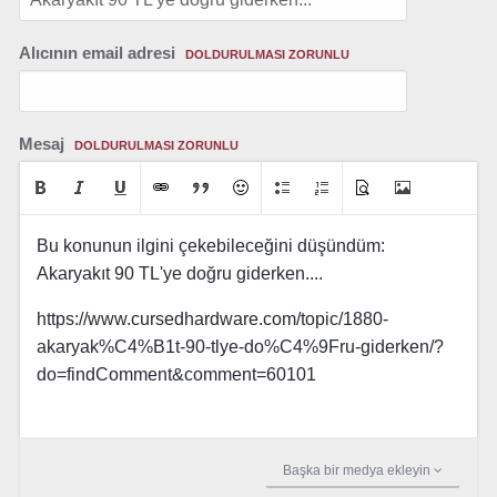
Alıcının email adresi
DOLDURULMASI ZORUNLU
Mesaj
DOLDURULMASI ZORUNLU
Bu konunun ilgini çekebileceğini düşündüm:
Akaryakıt 90 TL'ye doğru giderken....
https://www.cursedhardware.com/topic/1880-
akaryak%C4%B1t-90-tlye-do%C4%9Fru-giderken/?
do=findComment&comment=60101
Başka bir medya ekleyin