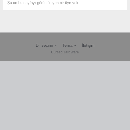
Şu an bu sayfayı görüntüleyen bir üye yok
Dil seçimi
Tema
İletişim
CursedHardWare