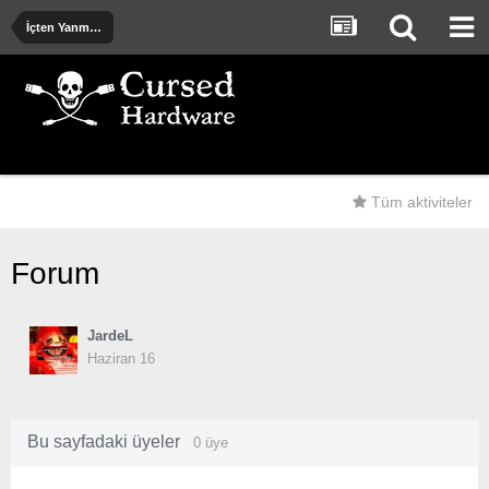
İçten Yanmalı ve Elektrik Motorlu Araçlar
Tüm aktiviteler
Forum
JardeL
Haziran 16
Bu sayfadaki üyeler
0 üye