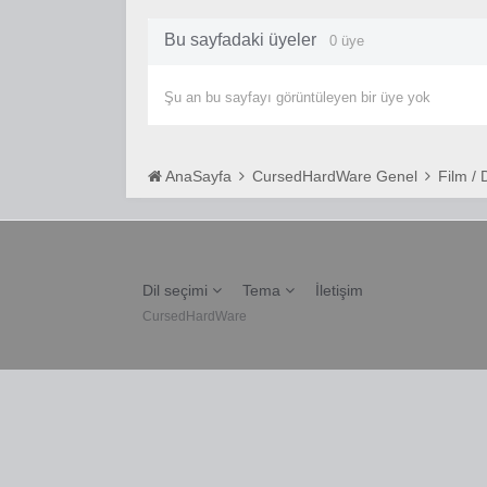
Bu sayfadaki üyeler
0 üye
Şu an bu sayfayı görüntüleyen bir üye yok
AnaSayfa
CursedHardWare Genel
Film / 
Dil seçimi
Tema
İletişim
CursedHardWare