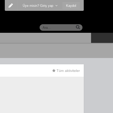
Kaydol
Üye misin? Giriş yap
Tüm aktiviteler