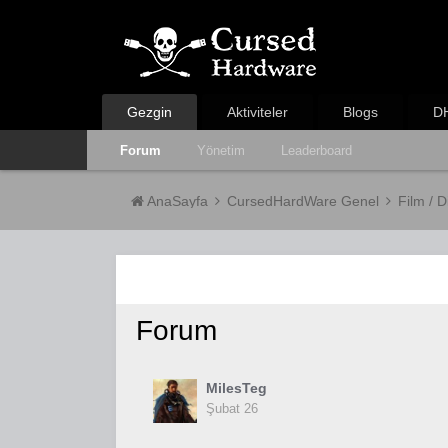
Gezgin
Aktiviteler
Blogs
DH
Forum
Yönetim
Leaderboard
AnaSayfa
CursedHardWare Genel
Film / D
Forum
MilesTeg
Şubat 26