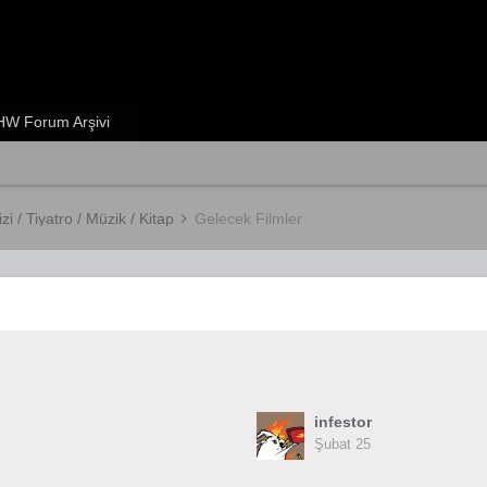
W Forum Arşivi
izi / Tiyatro / Müzik / Kitap
Gelecek Filmler
infestor
Şubat 25