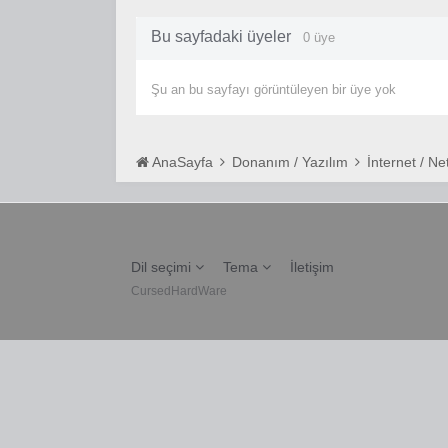
Bu sayfadaki üyeler
0 üye
Şu an bu sayfayı görüntüleyen bir üye yok
AnaSayfa
Donanım / Yazılım
İnternet / N
Dil seçimi
Tema
İletişim
CursedHardWare