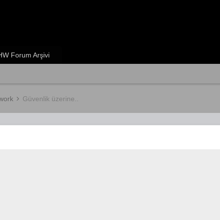
W Forum Arşivi
twork
Güvenlik üzerine..