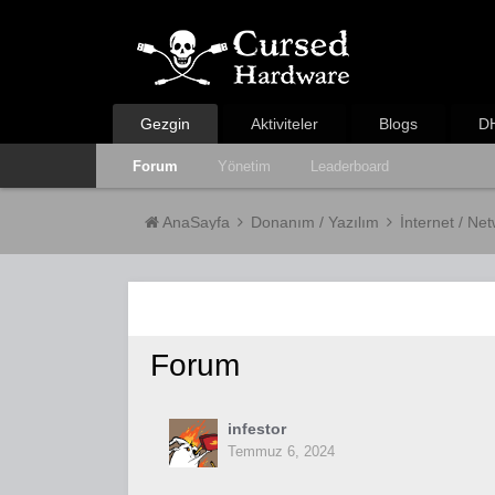
Gezgin
Aktiviteler
Blogs
DH
Forum
Yönetim
Leaderboard
AnaSayfa
Donanım / Yazılım
İnternet / Ne
Forum
infestor
Temmuz 6, 2024