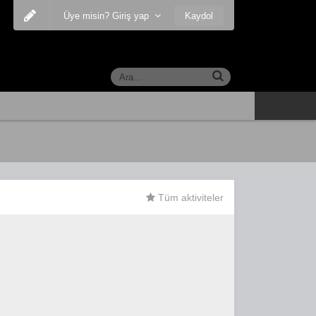
Kaydol
Üye misin? Giriş yap
Tüm aktiviteler