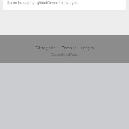
Şu an bu sayfayı görüntüleyen bir üye yok
Dil seçimi
Tema
İletişim
CursedHardWare