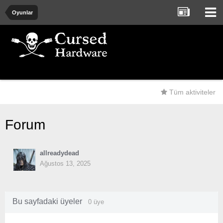
Oyunlar
Tüm aktiviteler
Forum
allreadydead
Ağustos 13, 2025
Bu sayfadaki üyeler
0 üye