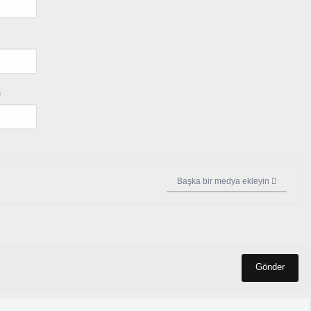
U
Başka bir medya ekleyin
Gönder