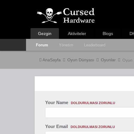
Gezgin
Aktiviteler
Blogs
DH
Forum
Yönetim
Leaderboard
AnaSayfa
Oyun Dünyası
Oyunlar
Oyun 
Your Name
DOLDURULMASI ZORUNLU
Your Email
DOLDURULMASI ZORUNLU