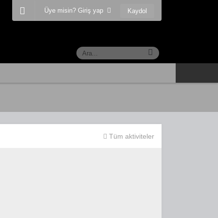
Üye misin? Giriş yap
Kaydol
Tüm aktiviteler