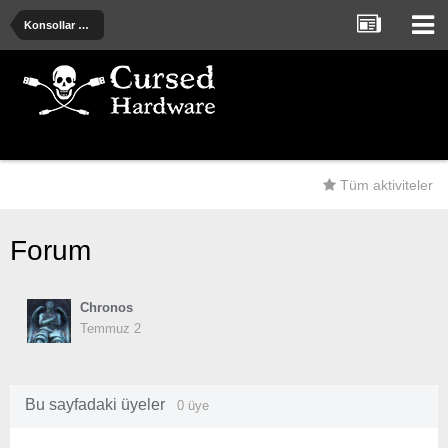
Konsollar ve Oyun donanımları
Tüm aktiviteler
Forum
Chronos
Temmuz 2
Bu sayfadaki üyeler
0 üye