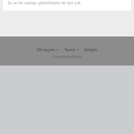
Şu an bu sayfayı görüntüleyen bir üye yok
Dil seçimi
Tema
İletişim
CursedHardWare