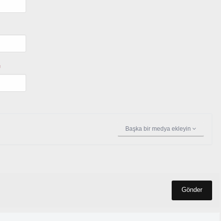
U
Başka bir medya ekleyin
Gönder