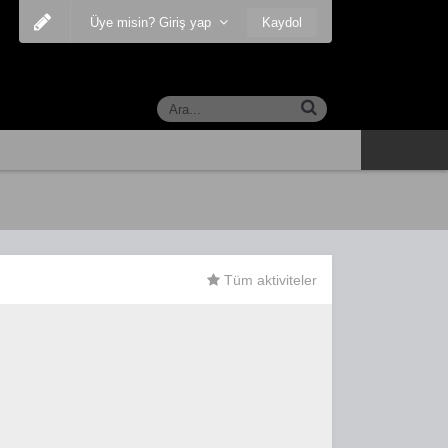
Kaydol
Üye misin? Giriş yap
Tüm aktiviteler