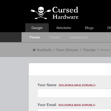
Gezgin
Aktiviteler
Blogs
DH
Forum
Yönetim
Leaderboard
AnaSayfa
Oyun Dünyası
Oyunlar
Hangi
Your Name
DOLDURULMASI ZORUNLU
Your Email
DOLDURULMASI ZORUNLU