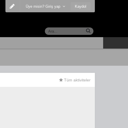
Kaydol
Üye misin? Giriş yap
Tüm aktiviteler