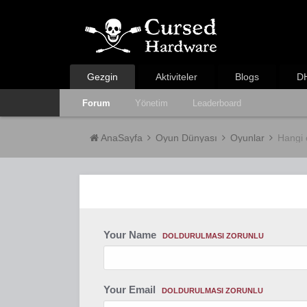
Gezgin
Aktiviteler
Blogs
DH
Forum
Yönetim
Leaderboard
AnaSayfa
Oyun Dünyası
Oyunlar
Hangi
Your Name
DOLDURULMASI ZORUNLU
Your Email
DOLDURULMASI ZORUNLU