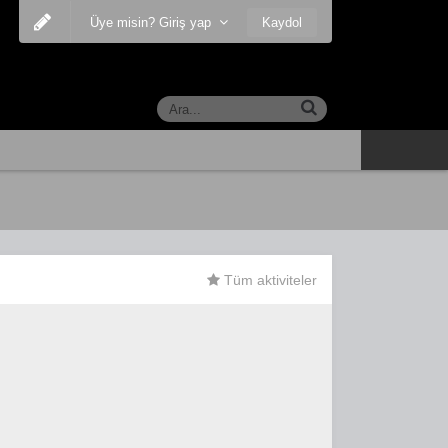
Kaydol
Üye misin? Giriş yap
Tüm aktiviteler