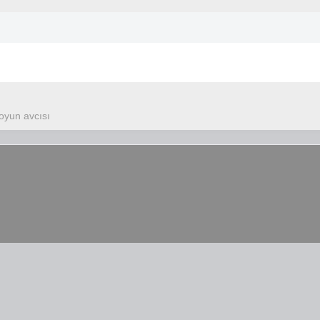
oyun avcısı