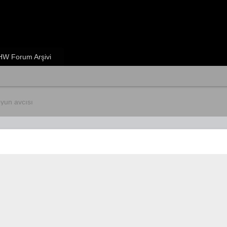
W Forum Arşivi
yun avcısı