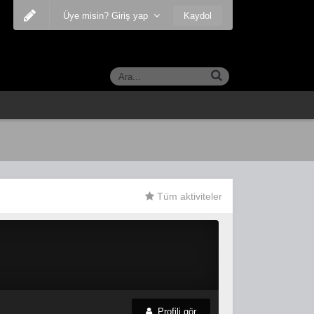
Kaydol
Üye misin? Giriş yap
Tüm aktiviteler
Profili gör