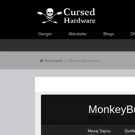
Gezgin
Aktiviteler
Blogs
DH
AnaSayfa
MonkeyBusiness
MonkeyB
CHW
Mesaj Sayısı
Üyelik