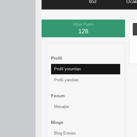
653
Ocak
İtibar Puanı
128
Profil
Profil yorumları
Profil yanıtları
Forum
Mesajlar
Blogs
Blog Entries