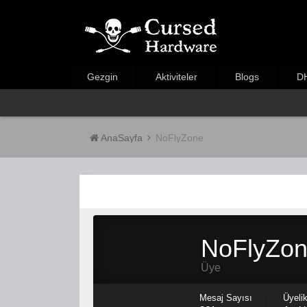
Gezgin
Aktiviteler
Blogs
DH
AnaSayfa
NoFlyZone
NoFlyZo
Üye
Mesaj Sayısı
Üyelik