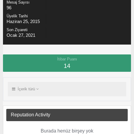
Mesaj Sayısı
96
Üyelik Tarihi
Haziran 25, 2015
Son Ziyareti
Ocak 27, 2021
İtibar Puanı
14
İçerik türü
Reputation Activity
Burada henüz birşey yok