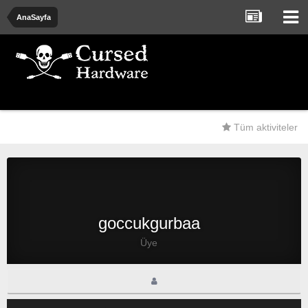
AnaSayfa
Tüm aktiviteler
goccukgurbaa
Üye