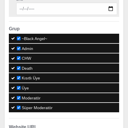
Grup
~Black Angel~
Admin
CHW
Death
Kısıtlı Üye
Üye
Moderatör
Süper Moderatör
Website URL