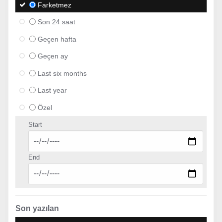
Farketmez
Son 24 saat
Geçen hafta
Geçen ay
Last six months
Last year
Özel
Start
End
Son yazılan