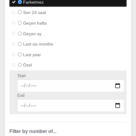
Farketmez
Son 24 saat
Geçen hafta
Geçen ay
Last six months
Last year
Özel
Start
End
Filter by number of...