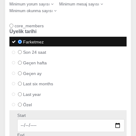
Minimum yorum sayısı
Minimum mesaj sayısı
Minimum okunma sayısı
core_members
Üyelik tarihi
Farketmez
Son 24 saat
Geçen hafta
Geçen ay
Last six months
Last year
Özel
Start
End