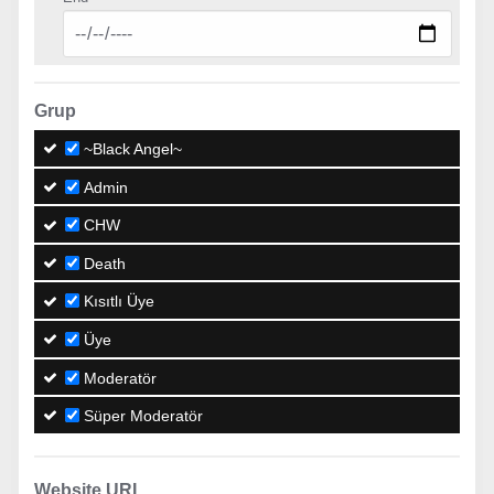
Grup
~Black Angel~
Admin
CHW
Death
Kısıtlı Üye
Üye
Moderatör
Süper Moderatör
Website URL