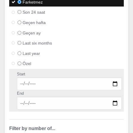
Farketmez
Son 24 saat
Geçen hafta
Geçen ay
Last six months
Last year
Özel
Start
End
Filter by number of...