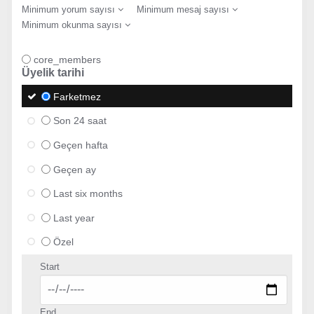
Minimum yorum sayısı
Minimum mesaj sayısı
Minimum okunma sayısı
core_members
Üyelik tarihi
Farketmez
Son 24 saat
Geçen hafta
Geçen ay
Last six months
Last year
Özel
Start
End