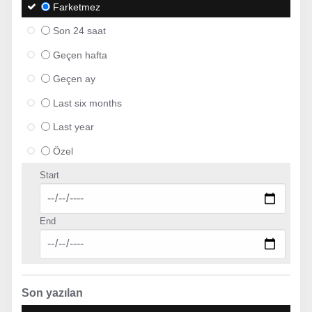
Farketmez
Son 24 saat
Geçen hafta
Geçen ay
Last six months
Last year
Özel
Start
End
Son yazılan