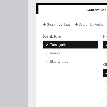
Content Sea
Search By Tags
Search By Author
İçerik türü
Fi
Tüm içerik
Konular
Blog Entries
Ol