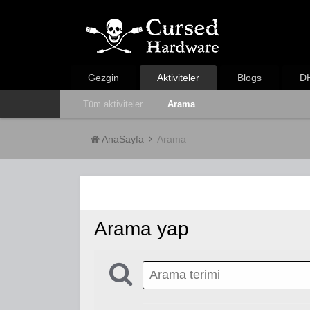
Gezgin
Aktiviteler
Blogs
DH
Tüm aktiviteler
Arama
AnaSayfa
Arama
Arama yap