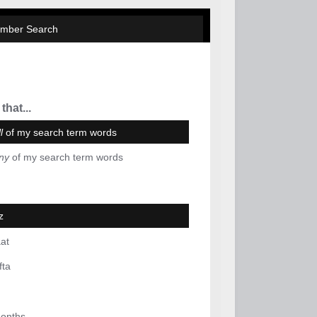
mber Search
that...
l
of my search term words
ny
of my search term words
z
at
fta
months