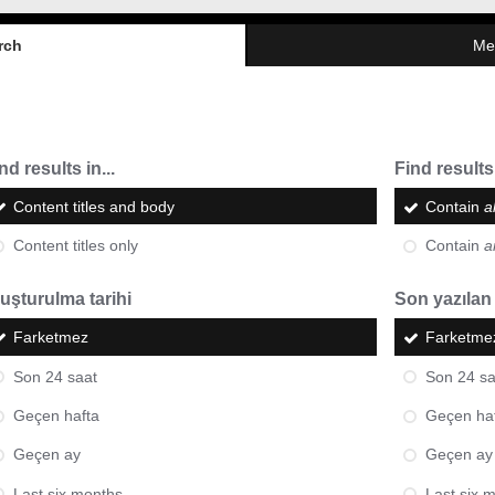
rch
Me
nd results in...
Find results 
Content titles and body
Contain
al
Content titles only
Contain
a
uşturulma tarihi
Son yazılan
Farketmez
Farketme
Son 24 saat
Son 24 sa
Geçen hafta
Geçen ha
Geçen ay
Geçen ay
Last six months
Last six 