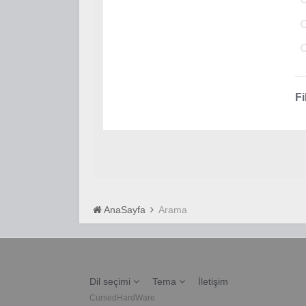
Fi
AnaSayfa
Arama
Dil seçimi
Tema
İletişim
CursedHardWare