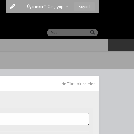
Kaydol
Üye misin? Giriş yap
Tüm aktiviteler