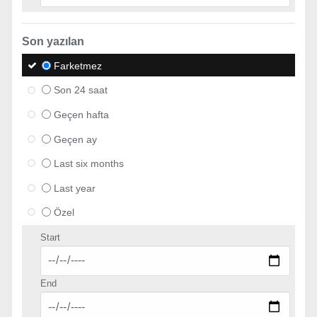
Son yazılan
Farketmez
Son 24 saat
Geçen hafta
Geçen ay
Last six months
Last year
Özel
Start
End