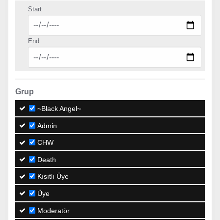
Start
End
Grup
~Black Angel~
Admin
CHW
Death
Kısıtlı Üye
Üye
Moderatör