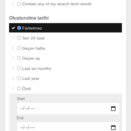
Contain
any
of my search term words
Oluşturulma tarihi
Farketmez
Son 24 saat
Geçen hafta
Geçen ay
Last six months
Last year
Özel
Start
End