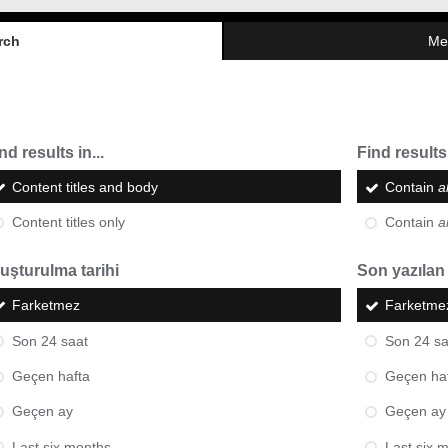
rch
Me
nd results in...
Find results 
Content titles and body
Contain
al
Content titles only
Contain
a
uşturulma tarihi
Son yazılan
Farketmez
Farketme
Son 24 saat
Son 24 sa
Geçen hafta
Geçen ha
Geçen ay
Geçen ay
Last six months
Last six 