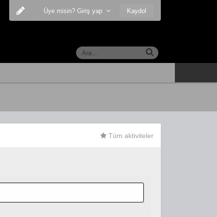
Kaydol
Üye misin? Giriş yap
Tüm aktiviteler