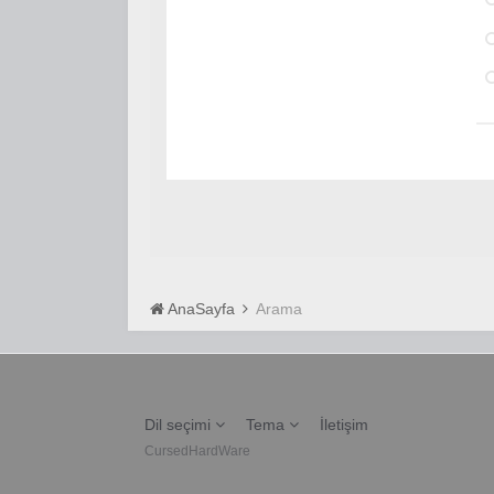
AnaSayfa
Arama
Dil seçimi
Tema
İletişim
CursedHardWare