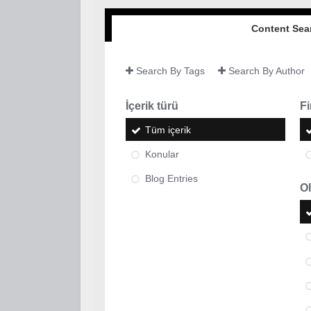
Content Sea
Search By Tags
Search By Author
İçerik türü
Fi
Tüm içerik
Konular
Blog Entries
Ol