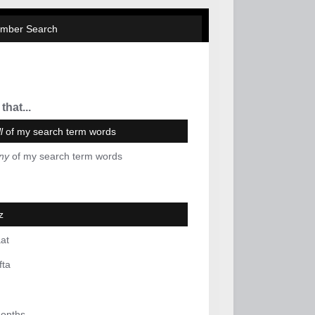
mber Search
that...
l
of my search term words
ny
of my search term words
z
at
fta
months