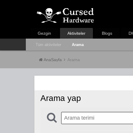
Gezgin
Aktiviteler
Blogs
DH
Tüm aktiviteler
Arama
AnaSayfa
Arama
Arama yap