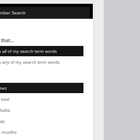
mber Search
that...
n
all
of my search term words
n
any
of my search term words
mez
 saat
hafta
ay
ix months