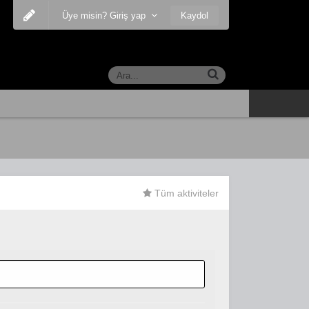
Kaydol
Üye misin? Giriş yap
Tüm aktiviteler