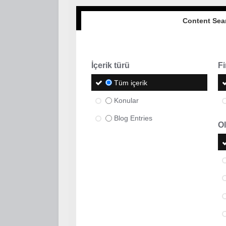
Content Sea
İçerik türü
Fi
Tüm içerik
Konular
Blog Entries
Ol