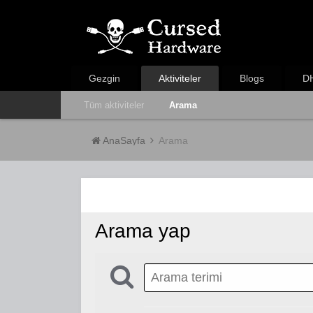
Gezgin
Aktiviteler
Blogs
DH
Tüm aktiviteler
Arama
AnaSayfa
Arama
Arama yap