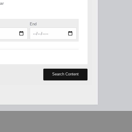
ar
End
Search Content