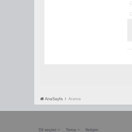
AnaSayfa
Arama
Dil seçimi
Tema
İletişim