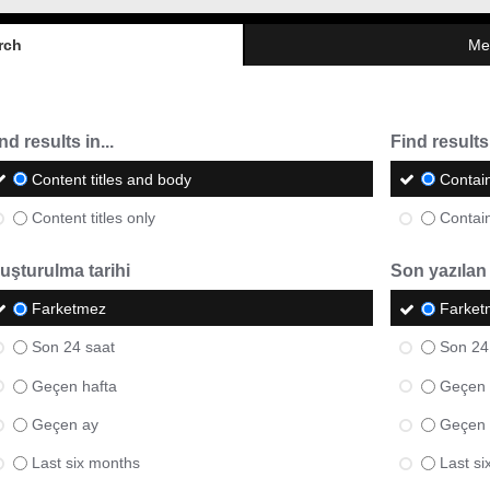
rch
Me
nd results in...
Find results 
Content titles and body
Contai
Content titles only
Contai
uşturulma tarihi
Son yazılan
Farketmez
Farket
Son 24 saat
Son 24
Geçen hafta
Geçen 
Geçen ay
Geçen 
Last six months
Last s