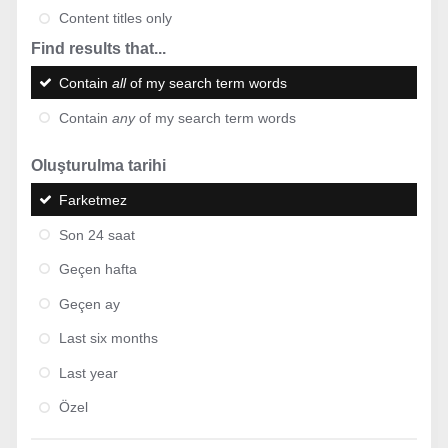
Content titles only
Find results that...
Contain
all
of my search term words
Contain
any
of my search term words
Oluşturulma tarihi
Farketmez
Son 24 saat
Geçen hafta
Geçen ay
Last six months
Last year
Özel