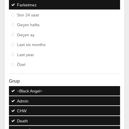
Farketmez
Son 24 saat
Geçen hafta
Geçen ay
Last six months
Last year
Özel
Grup
~Black Angel~
Admin
CHW
Death