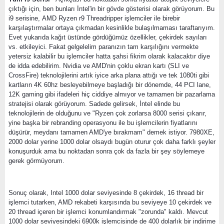
çıktığı için, ben bunları İntel'in bir gövde gösterisi olarak görüyorum. Bu
i9 serisine, AMD Ryzen r9 Threadripper işlemciler ile birebir
karşılaştırmalar ortaya çıkmadan kesinlikle bulaşılmaması taraftarıyım.
Evet yukarıda kağıt üstünde gördüğümüz özellikler, çekirdek sayıları
vs. etkileyici. Fakat gelgelelim paranızın tam karşılığını vermekte
yetersiz kalabilir bu işlemciler hatta şahsi fikrim olarak kalacaktır diye
de idda edebilirim. Nvidia ve AMD'nin çoklu ekran kartı (SLI ve
CrossFire) teknolojilerini artık iyice arka plana attığı ve tek 1080ti gibi
kartların 4K 60hz besleyebilmeye başladığı bir dönemde, 44 PCI lane,
12K gaming gibi ifadeleri hiç ciddiye almıyor ve tamamen bir pazarlama
stratejisi olarak görüyorum. Sadede gelirsek, İntel elinde bu
teknolojilerin de olduğunu ve "Ryzen çok zorlarsa 8000 serisi çıkarır,
yine başka bir rebranding operasyonu ile bu işlemcilerin fiyatlarını
düşürür, meydanı tamamen AMD'ye bırakmam" demek istiyor. 7980XE,
2000 dolar yerine 1000 dolar olsaydı bugün oturur çok daha farklı şeyler
konuşurduk ama bu noktadan sonra çok da fazla bir şey söylemeye
gerek görmüyorum.
Sonuç olarak, Intel 1000 dolar seviyesinde 8 çekirdek, 16 thread bir
işlemci tutarken, AMD rekabeti karşısında bu seviyeye 10 çekirdek ve
20 thread içeren bir işlemci konumlandırmak "zorunda" kaldı. Mevcut
1000 dolar seviyesindeki 6900k işlemcisinde de 400 dolarlık bir indirime