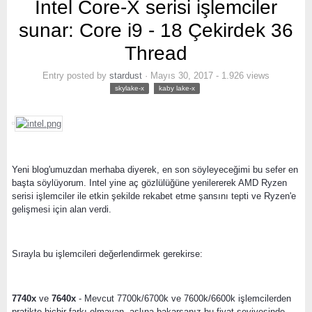
Intel Core-X serisi işlemciler
sunar: Core i9 - 18 Çekirdek 36
Thread
Entry posted by
stardust
·
Mayıs 30, 2017
- 1.926 views
skylake-x
kaby lake-x
Yeni blog'umuzdan merhaba diyerek, en son söyleyeceğimi bu sefer en
başta söylüyorum. Intel yine aç gözlülüğüne yenilererek AMD Ryzen
serisi işlemciler ile etkin şekilde rekabet etme şansını tepti ve Ryzen'e
gelişmesi için alan verdi.
Sırayla bu işlemcileri değerlendirmek gerekirse:
7740x
ve
7640x
- Mevcut 7700k/6700k ve 7600k/6600k işlemcilerden
pratikte hiçbir farkı olmayan, aslına bakarsanız bu fiyat seviyesinde