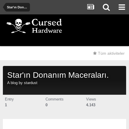
Star'ın Donanım Maceraları.
Tüm aktiviteler
Star'ın Donanım Maceraları.
A blog by
stardust
Entry
Comments
Views
1
0
4.143