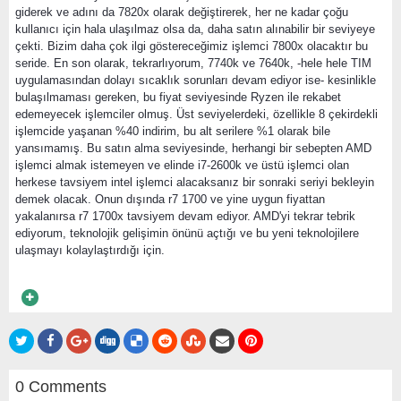
giderek ve adını da 7820x olarak değiştirerek, her ne kadar çoğu
kullanıcı için hala ulaşılmaz olsa da, daha satın alınabilir bir seviyeye
çekti. Bizim daha çok ilgi göstereceğimiz işlemci 7800x olacaktır bu
seride. En son olarak, tekrarlıyorum, 7740k ve 7640k, -hele hele TIM
uygulamasından dolayı sıcaklık sorunları devam ediyor ise- kesinlikle
bulaşılmaması gereken, bu fiyat seviyesinde Ryzen ile rekabet
edemeyecek işlemciler olmuş. Üst seviyelerdeki, özellikle 8 çekirdekli
işlemcide yaşanan %40 indirim, bu alt serilere %1 olarak bile
yansımamış. Bu satın alma seviyesinde, herhangi bir sebepten AMD
işlemci almak istemeyen ve elinde i7-2600k ve üstü işlemci olan
herkese tavsiyem intel işlemci alacaksanız bir sonraki seriyi bekleyin
demek olacak. Onun dışında r7 1700 ve yine uygun fiyattan
yakalanırsa r7 1700x tavsiyem devam ediyor. AMD'yi tekrar tebrik
ediyorum, teknolojik gelişimin önünü açtığı ve bu yeni teknolojilere
ulaşmayı kolaylaştırdığı için.
0 Comments