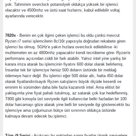
yok. Tahminim overclock potansilyeli oldukça yüksek bir işlemci
olacaktır ve 4500mhz ve üstü saat hızlarını, kabul edilebilir voltaj
ayarlarında verecektir.
7820x
- Benim en çok ilgimi çeken işlemci bu oldu çünkü mevcut
Ryzen r7 serisi işlemcilerin 8c/16t yapısıyla doğrudan rekabete giren
işlemci bu olmuş. 5GHz'e yakın hızlara overclock edilebilirse -ki
muhtemelen en az 4800mhz yapacaktır kendi tecrübeme göre- Ryzen'e
performans açısından ciddi bir fark atabilir. Yalnız intel yine yanlış bir
karara imza atarak bu işlemcinin fiyatını 600 dolar olarak belirlemiş.
İnsanlar tek bir işlemciye henüz 500 doların üstünde bir meblağ
ödemeye hazır değil. Bu işlemci eğer 500 dolar altı, hatta 450 dolar
olarak fiyatlandırılsaydı Ryzen satışlarını büyük ölçüde keserdi ve
eminim ki sürümden daha bile fazla kazanırdı intel. Ama elitist bir
yaklaşımla yine fiyat pahalı tutulmuş, az satarak çok kar hedeflenmiş.
T800 gibi konuyla üst seviyede ilgili kullanıcılar belki fazladan bir 100
dolar harcamayı göze alarak yine belli bir seviyede ilgi gösterecektir bu
işlemciye ama çoğumuzun bütçe üst sınırının oldukça üstünde
kalmaya devam edecek bu işlemci.
Tüm i9 Serisi
- Açıkçası bu noktadan sonra fiyatlar ütopik seviyelere