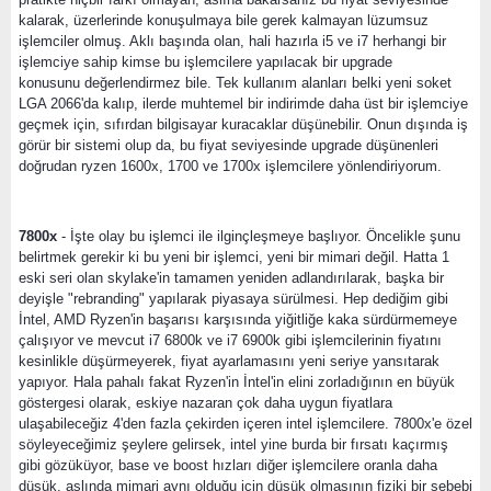
kalarak, üzerlerinde konuşulmaya bile gerek kalmayan lüzumsuz
işlemciler olmuş. Aklı başında olan, hali hazırla i5 ve i7 herhangi bir
işlemciye sahip kimse bu işlemcilere yapılacak bir upgrade
konusunu değerlendirmez bile. Tek kullanım alanları belki yeni soket
LGA 2066'da kalıp, ilerde muhtemel bir indirimde daha üst bir işlemciye
geçmek için, sıfırdan bilgisayar kuracaklar düşünebilir. Onun dışında iş
görür bir sistemi olup da, bu fiyat seviyesinde upgrade düşünenleri
doğrudan ryzen 1600x, 1700 ve 1700x işlemcilere yönlendiriyorum.
7800x
- İşte olay bu işlemci ile ilginçleşmeye başlıyor. Öncelikle şunu
belirtmek gerekir ki bu yeni bir işlemci, yeni bir mimari değil. Hatta 1
eski seri olan skylake'in tamamen yeniden adlandırılarak, başka bir
deyişle "rebranding" yapılarak piyasaya sürülmesi. Hep dediğim gibi
İntel, AMD Ryzen'in başarısı karşısında yiğitliğe kaka sürdürmemeye
çalışıyor ve mevcut i7 6800k ve i7 6900k gibi işlemcilerinin fiyatını
kesinlikle düşürmeyerek, fiyat ayarlamasını yeni seriye yansıtarak
yapıyor. Hala pahalı fakat Ryzen'in İntel'in elini zorladığının en büyük
göstergesi olarak, eskiye nazaran çok daha uygun fiyatlara
ulaşabileceğiz 4'den fazla çekirden içeren intel işlemcilere. 7800x'e özel
söyleyeceğimiz şeylere gelirsek, intel yine burda bir fırsatı kaçırmış
gibi gözüküyor, base ve boost hızları diğer işlemcilere oranla daha
düşük, aslında mimari aynı olduğu için düşük olmasının fiziki bir sebebi