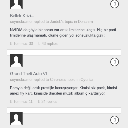
Bellek Krizi...
ceymskramer replied to JardeL's topic in
Donanım
NVIDIA da şöyle bir sorun var artık limitlerine ulaştı. Hiç bir parti
limitlerine ulaşmamalı, ölüme giden yol sonsuzlukta gizli :
Temmuz 30
43 replies
Grand Theft Auto VI
ceymskramer replied to Chronos's topic in
Oyunlar
Parayla değil artık prestijle konuşuyorşar. Kimisi six pack, kimisi
amex fly kart. kimiside dmcden müzik albüm çıkarttırıyor.
Temmuz 11
34 replies