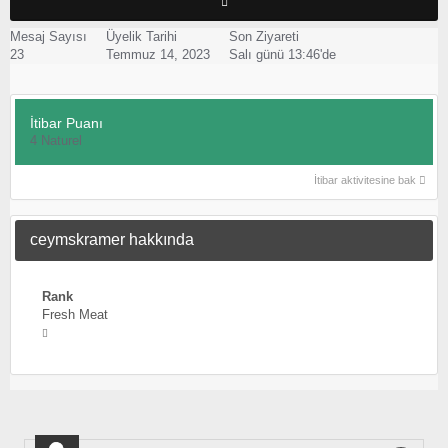
Mesaj Sayısı
Üyelik Tarihi
Son Ziyareti
23
Temmuz 14, 2023
Salı günü 13:46'de
İtibar Puanı
4
Naturel
İtibar aktivitesine bak
ceymskramer hakkında
Rank
Fresh Meat