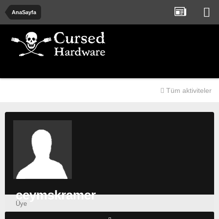
AnaSayfa
Tüm aktiviteler
ceymskramer
Üye