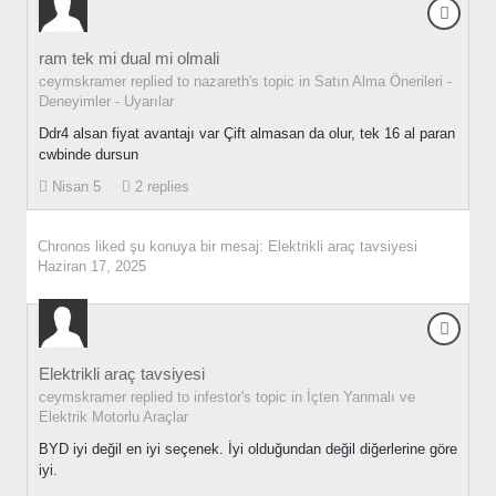
ram tek mi dual mi olmali
ceymskramer replied to nazareth's topic in
Satın Alma Önerileri -
Deneyimler - Uyarılar
Ddr4 alsan fiyat avantajı var Çift almasan da olur, tek 16 al paran
cwbinde dursun
Nisan 5
2 replies
Chronos
liked şu konuya bir mesaj:
Elektrikli araç tavsiyesi
Haziran 17, 2025
Elektrikli araç tavsiyesi
ceymskramer replied to infestor's topic in
İçten Yanmalı ve
Elektrik Motorlu Araçlar
BYD iyi değil en iyi seçenek. İyi olduğundan değil diğerlerine göre
iyi.