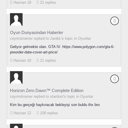
Haziran 18
21 replies
Oyun Dunyasindan Haberler
ceymskramer replied to JardeL's topic in
Oyunlar
Geliyor gelmekte olan. GTA IV. https://www.polygon.com/gta-6-
preorder-date-cover-art-price/
Haziran 18
21 replies
Horizon Zero Dawn™ Complete Edition
ceymskramer replied to stardust's topic in
Oyunlar
Kim bu gerçeği haykıracak bekleyişi son buldu thx bro
Haziran 12
108 replies