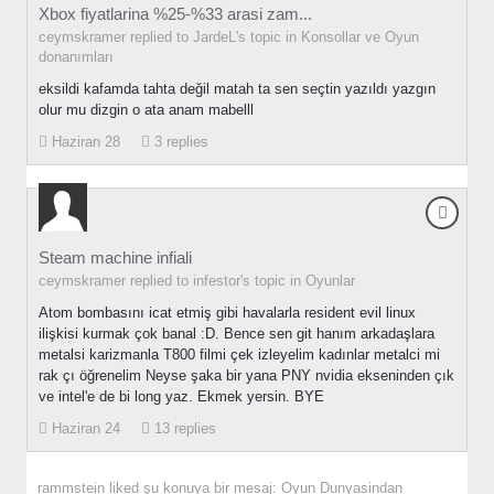
Xbox fiyatlarina %25-%33 arasi zam...
ceymskramer replied to JardeL's topic in
Konsollar ve Oyun
donanımları
eksildi kafamda tahta değil matah ta sen seçtin yazıldı yazgın
olur mu dizgin o ata anam mabelll
Haziran 28
3 replies
Steam machine infiali
ceymskramer replied to infestor's topic in
Oyunlar
Atom bombasını icat etmiş gibi havalarla resident evil linux
ilişkisi kurmak çok banal :D. Bence sen git hanım arkadaşlara
metalsi karizmanla T800 filmi çek izleyelim kadınlar metalci mi
rak çı öğrenelim Neyse şaka bir yana PNY nvidia ekseninden çık
ve intel'e de bi long yaz. Ekmek yersin. BYE
Haziran 24
13 replies
rammstein
liked şu konuya bir mesaj:
Oyun Dunyasindan