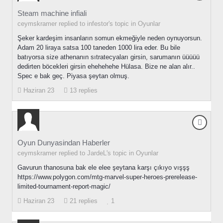
Steam machine infiali
ceymskramer replied to infestor's topic in
Oyunlar
Şeker kardeşim insanların somun ekmeğiyle neden oynuyorsun.
Adam 20 liraya satsa 100 taneden 1000 lira eder. Bu bile
batıyorsa size athenanın sıtratecyaları girsin, sarumanın üüüüü
dedirten böcekleri girsin ehehehehe Hülasa. Bize ne alan alır..
Spec e bak geç. Piyasa şeytan olmuş.
Haziran 23
13 replies
Oyun Dunyasindan Haberler
ceymskramer replied to JardeL's topic in
Oyunlar
Gavurun thanosuna bak ele elee şeytana karşı çıkıyo vışşş
https://www.polygon.com/mtg-marvel-super-heroes-prerelease-
limited-tournament-report-magic/
Haziran 23
21 replies
1