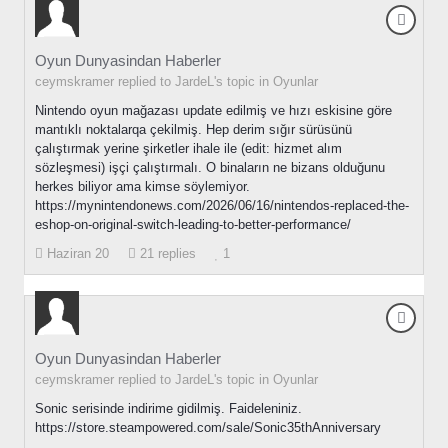
Oyun Dunyasindan Haberler
ceymskramer replied to JardeL's topic in
Oyunlar
Nintendo oyun mağazası update edilmiş ve hızı eskisine göre
mantıklı noktalarqa çekilmiş. Hep derim sığır sürüsünü
çalıştırmak yerine şirketler ihale ile (edit: hizmet alım
sözleşmesi) işçi çalıştırmalı. O binaların ne bizans olduğunu
herkes biliyor ama kimse söylemiyor.
https://mynintendonews.com/2026/06/16/nintendos-replaced-the-
eshop-on-original-switch-leading-to-better-performance/
Haziran 20
21 replies
1
Oyun Dunyasindan Haberler
ceymskramer replied to JardeL's topic in
Oyunlar
Sonic serisinde indirime gidilmiş. Faideleniniz.
https://store.steampowered.com/sale/Sonic35thAnniversary