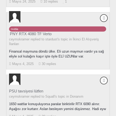
Mayıs 24, 2025
10 replies
1
nvidia
PNY RTX 4080 TF Verto
ceymskramer replied to stardust's topic in
İkinci El Alışveriş
İlanları
Finansal maymuna döndü ülke. Eli uzun maymun vardır ya sağ
eliyle sol kulağını kaşır işte öyle ELİ UZUNlar var.
Mayıs 4, 2025
30 replies
PSU tavsiyesi lütfen
ceymskramer replied to Squall's topic in
Donanım
1650 wattlar konuşuluyorsa paralar biriktirilir RTX 6090 alınır.
Aşağısı zor kurtarır. Aslan besleyen yemini düşünmez. Hadi eyw