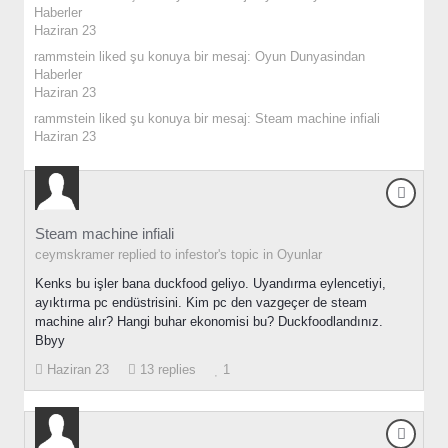
Haberler
Haziran 23
rammstein
liked şu konuya bir mesaj:
Oyun Dunyasindan
Haberler
Haziran 23
rammstein
liked şu konuya bir mesaj:
Steam machine infiali
Haziran 23
Steam machine infiali
ceymskramer replied to infestor's topic in
Oyunlar
Kenks bu işler bana duckfood geliyo. Uyandırma eylencetiyi,
ayıktırma pc endüstrisini. Kim pc den vazgeçer de steam
machine alır? Hangi buhar ekonomisi bu? Duckfoodlandınız.
Bbyy
Haziran 23
13 replies
1