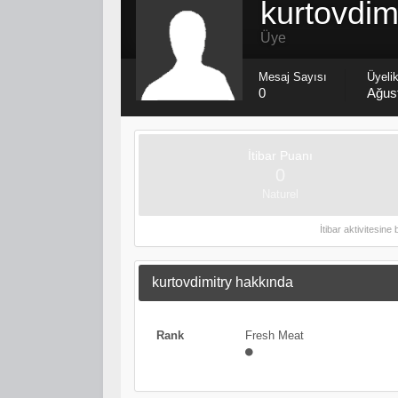
kurtovdim
Üye
Mesaj Sayısı
Üyelik
0
Ağus
İtibar Puanı
0
Naturel
İtibar aktivitesine
kurtovdimitry hakkında
Rank
Fresh Meat