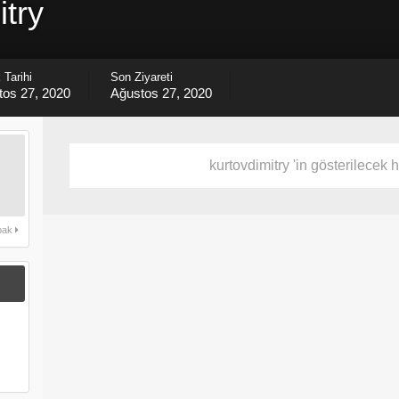
itry
 Tarihi
Son Ziyareti
tos 27, 2020
Ağustos 27, 2020
kurtovdimitry 'in gösterilecek h
 bak