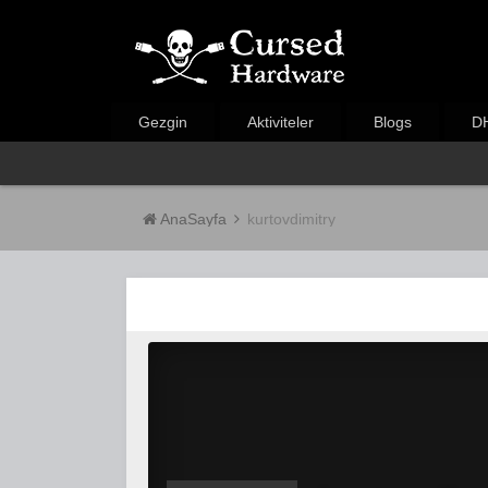
Gezgin
Aktiviteler
Blogs
DH
AnaSayfa
kurtovdimitry