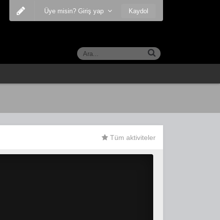
Kaydol
Üye misin? Giriş yap
Tüm aktiviteler