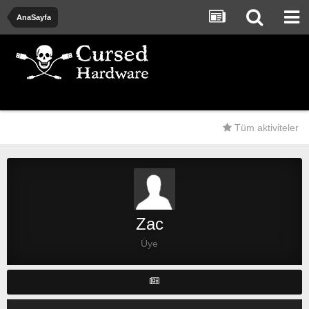
AnaSayfa
Tüm aktiviteler
Zac
Üye