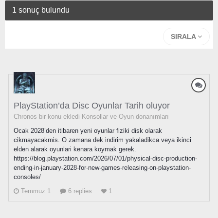
1 sonuç bulundu
SIRALA
PlayStation’da Disc Oyunlar Tarih oluyor
Chronos bir konu ekledi
Konsollar ve Oyun donanımları
Ocak 2028’den itibaren yeni oyunlar fiziki disk olarak
cikmayacakmis. O zamana dek indirim yakaladikca veya ikinci
elden alarak oyunlari kenara koymak gerek.
https://blog.playstation.com/2026/07/01/physical-disc-production-
ending-in-january-2028-for-new-games-releasing-on-playstation-
consoles/
Temmuz 1
6 replies
1