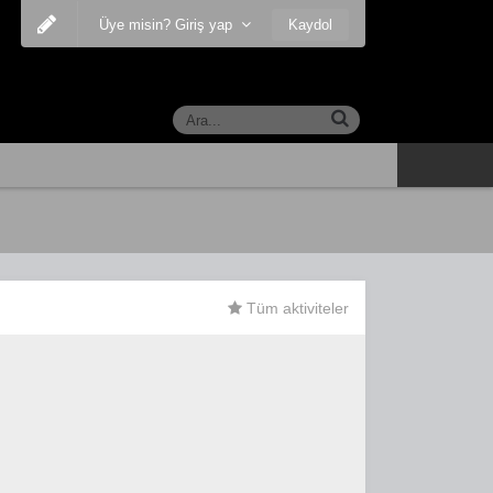
Kaydol
Üye misin? Giriş yap
Tüm aktiviteler