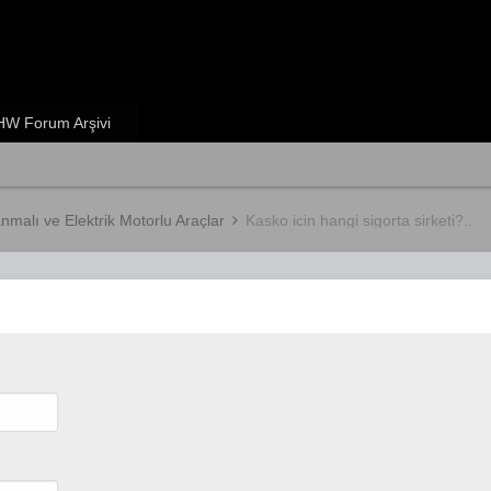
W Forum Arşivi
anmalı ve Elektrik Motorlu Araçlar
Kasko icin hangi sigorta sirketi?..