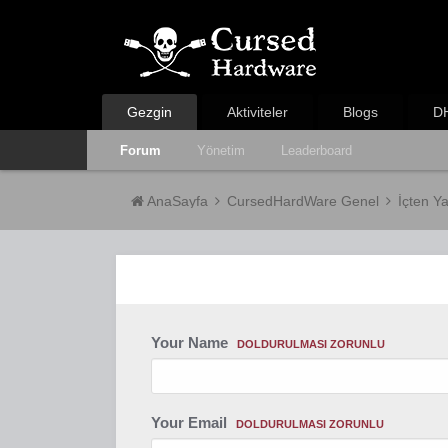
Gezgin
Aktiviteler
Blogs
DH
Forum
Yönetim
Leaderboard
AnaSayfa
CursedHardWare Genel
İçten Y
Your Name
DOLDURULMASI ZORUNLU
Your Email
DOLDURULMASI ZORUNLU