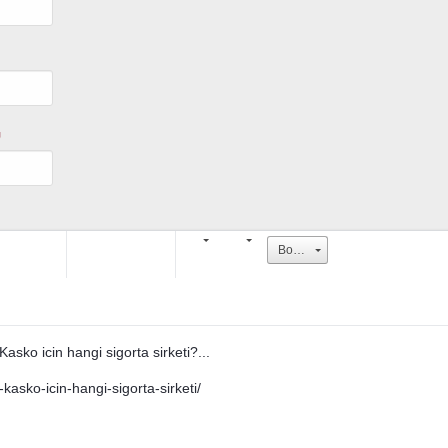
U
Boyut
sko icin hangi sigorta sirketi?...
asko-icin-hangi-sigorta-sirketi/