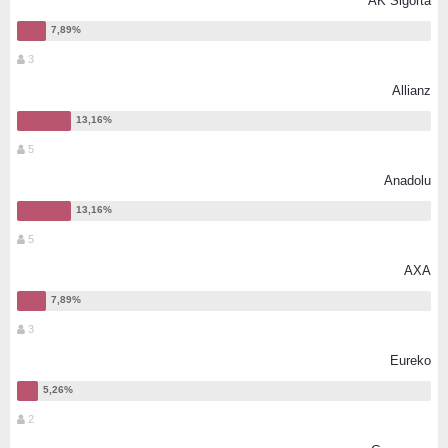
AK Sigorta
3
Allianz
5
Anadolu
5
AXA
3
Eureko
2