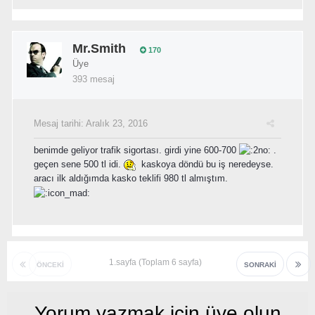
Mr.Smith
170
Üye
393 mesaj
Mesaj tarihi:
Aralık 23, 2016
benimde geliyor trafik sigortası. girdi yine 600-700
.
geçen sene 500 tl idi.
kaskoya döndü bu iş neredeyse.
aracı ilk aldığımda kasko teklifi 980 tl almıştım.
1.sayfa (Toplam 6 sayfa)
ÖNCEKI
SONRAKI
Yorum yazmak için üye olun