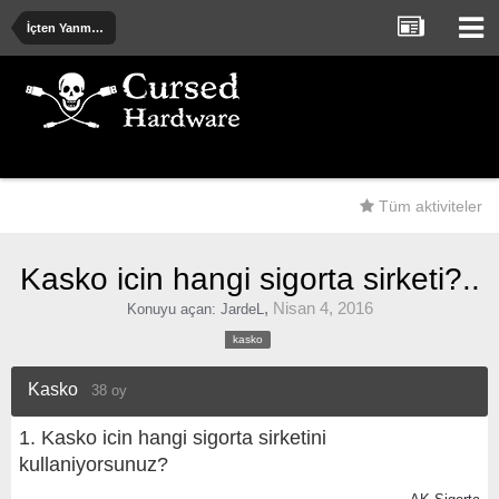
İçten Yanmalı ve Elektrik Motorlu Araçlar
Tüm aktiviteler
Kasko icin hangi sigorta sirketi?..
,
Nisan 4, 2016
Konuyu açan:
JardeL
kasko
Kasko
38 oy
1. Kasko icin hangi sigorta sirketini
kullaniyorsunuz?