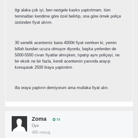
ilgi alaka çok iyi, ben rastgele kasko yaptırtmam, tüm
teminatları kendime göre özel belirtip, ona göre örnek poliçe
üstünden fiyat alırım.
30 senelik acentemiz bana 4000tl fiyat verirken ki, yemin
billah bundan ucuza olmuyor diyordu, başka yerlerden de
5000-5500 civarı fiyatlar almışken, tıpatıp aynı poliçeyi, ne
bir eksik ne bir fazla, kendi acentemin yanında arayıp
konuşarak 2500 liraya yaptırdım.
illa oraya yaptırın demiyorum ama mutlaka fiyat alın.
Zoma
74
Üye
485 mesaj