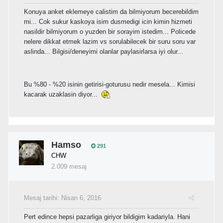
Konuya anket eklemeye calistim da bilmiyorum becerebildim
mi... Cok sukur kaskoya isim dusmedigi icin kimin hizmeti
nasildir bilmiyorum o yuzden bir sorayim istedim... Policede
nelere dikkat etmek lazim vs sorulabilecek bir suru soru var
aslinda... Bilgisi/deneyimi olanlar paylasirlarsa iyi olur...
Bu %80 - %20 isinin getirisi-goturusu nedir mesela... Kimisi
kacarak uzaklasin diyor...
Hamso
291
CHW
2.009 mesaj
Mesaj tarihi:
Nisan 6, 2016
Pert edince hepsi pazarliga giriyor bildigim kadariyla. Hani