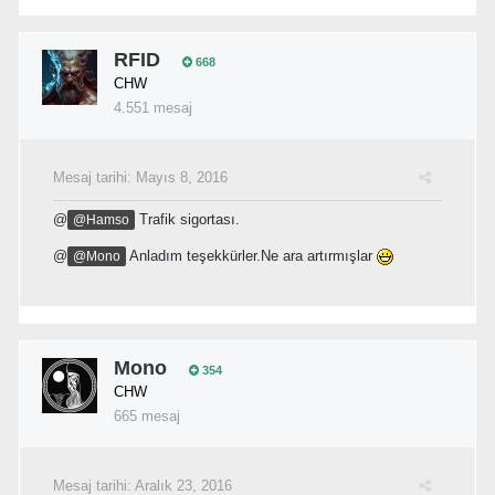
RFID
668
CHW
4.551 mesaj
Mesaj tarihi:
Mayıs 8, 2016
@
Trafik sigortası.
@Hamso
@
Anladım teşekkürler.Ne ara artırmışlar
@Mono
Mono
354
CHW
665 mesaj
Mesaj tarihi:
Aralık 23, 2016