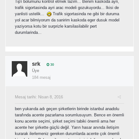
Tip'i bolumunu kontrol etmek lazim... Benim kaskoda ayri,
trafik sigortasinda ayri arac modeli gozukuyordu... Ikisi de
yanlisti ustelik...
Trafik sigortasinda ne gibi bir duruma
yol acar bilmiyorum da sanirim kaskoda eger dusuk model
yaziyorsa kotu bir surprizle karsilasilabilir pert
durumlarinda...
srk
30
Üye
184 mesaj
Mesaj tarihi:
Nisan 8, 2016
ben yukarıda adı geçen şirketlerin birinde istanbul anadolu
tarafında acente pazarlama sorumlusuyum. Bence en önemli
konu acente seçimi, şirket seçimi tabiki önemli ama her
acente her şirkette güçlü değil. Yarın hasar anında iletişim
kurarak ilerlemeniz gereken durumlarda acente çok önemli