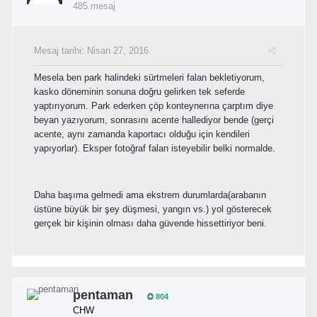
485 mesaj
Mesaj tarihi:
Nisan 27, 2016
Mesela ben park halindeki sürtmeleri falan bekletiyorum,
kasko döneminin sonuna doğru gelirken tek seferde
yaptırıyorum. Park ederken çöp konteynerına çarptım diye
beyan yazıyorum, sonrasını acente hallediyor bende (gerçi
acente, aynı zamanda kaportacı olduğu için kendileri
yapıyorlar). Eksper fotoğraf falan isteyebilir belki normalde.
Daha başıma gelmedi ama ekstrem durumlarda(arabanın
üstüne büyük bir şey düşmesi, yangın vs.) yol gösterecek
gerçek bir kişinin olması daha güvende hissettiriyor beni.
pentaman
804
CHW