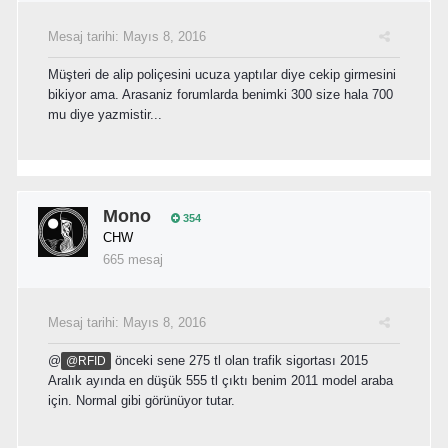
Mesaj tarihi:
Mayıs 8, 2016
Müşteri de alip poliçesini ucuza yaptılar diye cekip girmesini
bikiyor ama. Arasaniz forumlarda benimki 300 size hala 700
mu diye yazmistir...
Mono
354
CHW
665 mesaj
Mesaj tarihi:
Mayıs 8, 2016
@
önceki sene 275 tl olan trafik sigortası 2015
@RFID
Aralık ayında en düşük 555 tl çıktı benim 2011 model araba
için. Normal gibi görünüyor tutar.