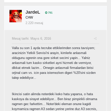
JardeL
791
CHW
2.220 mesaj
Mesaj tarihi:
Mayıs 6, 2016
Valla su son 1 ayda tecrube ettiklerimden sonra tavsiyem;
aracinizin Yetkili Servisi'ni arayin, kimlerle anlasmali
oldugunu ogrenin ona gore sirket secimi yapin... Yalniz
anlasmali tum kasko sirketleri ayni hizmeti de vermiyor,
dikkat etmek lazim... Ornegin anlasmali firmalardan birisi
orjinal cam vs. icin para istemezken digeri %20'sini sizden
talep edebiliyor...
Ikincisi satin alimda noterdeki keko hata yaparsa, o hata
kaskoya da sirayet edebiliyor... Ben biraz pimpirikli olmama
ragmen gec farkettim... Noter'deki eleman onune kagidi
koymamiza ragmen A3 sedan yerine yerine duz A3 secmis,