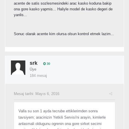
acente de satis sozlesmesindeki arac kasko koduna bakip
ona gore kasko yapmis... Haliyle model de kasko degeri de
yanlis...
Sonuc olarak acente kim olursa olsun kontrol etmek lazim...
srk
30
Üye
184 mesaj
Mesaj tarihi:
Mayıs 6, 2016
Valla su son 1 ayda tecrube ettiklerimden sonra
tavsiyem; aracinizin Yetkili Servisi'ni arayin, kimlerle
anlasmali oldugunu ogrenin ona gore sirket secimi