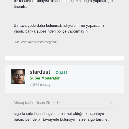
bir rol alıyor. Dolayısı ile acente seçimini doğru yapmak çok
önemli..
Bir tavsiyede daha bulunmak istiyorum; ne yaparsanız
yapın, banka şubesinden poliçe yaptırmayın.
Mr.Smith
and
infestor
beğendi
stardust
3.854
Süper Moderatör
7.644 mesaj
Mesaj tarihi:
Nisan 25, 2016
sigorta şirketlerini boşverin, hizmet aldığınız acenteye
bakın, ben de bir tavsiyede bulunayım size, sigortam.net