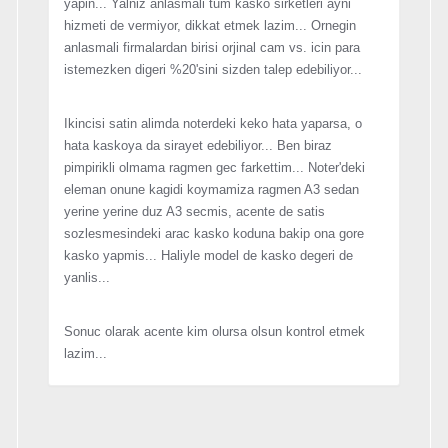
yapin... Yalniz anlasmali tum kasko sirketleri ayni
hizmeti de vermiyor, dikkat etmek lazim... Ornegin
anlasmali firmalardan birisi orjinal cam vs. icin para
istemezken digeri %20'sini sizden talep edebiliyor...
Ikincisi satin alimda noterdeki keko hata yaparsa, o
hata kaskoya da sirayet edebiliyor... Ben biraz
pimpirikli olmama ragmen gec farkettim... Noter'deki
eleman onune kagidi koymamiza ragmen A3 sedan
yerine yerine duz A3 secmis, acente de satis
sozlesmesindeki arac kasko koduna bakip ona gore
kasko yapmis... Haliyle model de kasko degeri de
yanlis...
Sonuc olarak acente kim olursa olsun kontrol etmek
lazim...