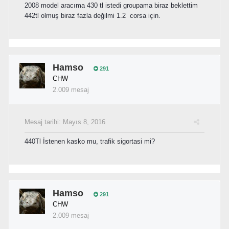
2008 model aracıma 430 tl istedi groupama biraz beklettim
442tl olmuş biraz fazla değilmi 1.2 corsa için.
Hamso
291
CHW
2.009 mesaj
Mesaj tarihi:
Mayıs 8, 2016
440Tl İstenen kasko mu, trafik sigortasi mi?
Hamso
291
CHW
2.009 mesaj