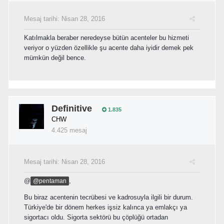
Mesaj tarihi:
Nisan 28, 2016
Katılmakla beraber neredeyse bütün acenteler bu hizmeti
veriyor o yüzden özellikle şu acente daha iyidir demek pek
mümkün değil bence.
Definitive
1.835
CHW
4.425 mesaj
Mesaj tarihi:
Nisan 28, 2016
@
,
@pentaman
Bu biraz acentenin tecrübesi ve kadrosuyla ilgili bir durum.
Türkiye'de bir dönem herkes işsiz kalınca ya emlakçı ya
sigortacı oldu. Sigorta sektörü bu çöplüğü ortadan