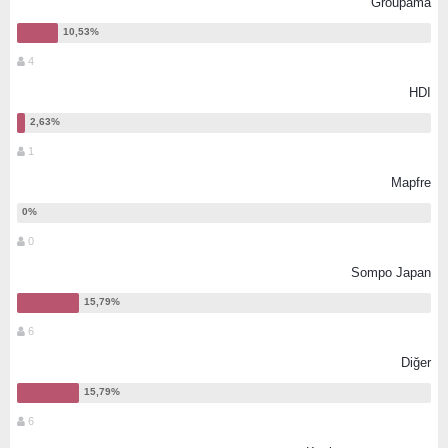
Groupama
4
HDI
1
Mapfre
0
Sompo Japan
6
Diğer
6