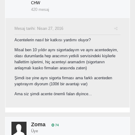
CHW
420 mesaj
Mesaj tarihi:
Nisan 27, 2016
Acentelerin nasıl bir katkısı yardımı oluyor?
Misal ben 10 yıldır aynı sigortadayım ve aynı acentedeyim,
olası durumlarda hep aracımın yetkili servisindeki kişilerle
hallettim işlerimi, hiç acenteyi aramadım (sigortanın
anlaşmalı kasko firmaları arasında zaten)
Şimdi ise yine aynı sigorta firması ama farklı acenteden
yaptırayım diyorum (100tl bir avantajı var)
Ama siz şimdi acente önemli falan diyince...
Zoma
74
Üye