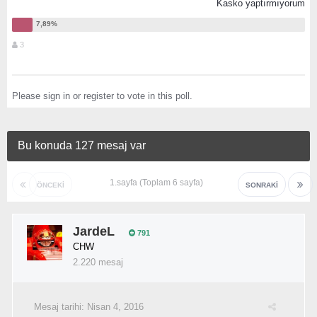
Kasko yaptırmıyorum
3
Please
sign in
or
register
to vote in this poll.
Bu konuda 127 mesaj var
1.sayfa (Toplam 6 sayfa)
ÖNCEKI
SONRAKI
JardeL
791
CHW
2.220 mesaj
Mesaj tarihi:
Nisan 4, 2016