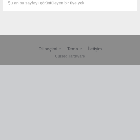
Şu an bu sayfayı görüntüleyen bir üye yok
Dil seçimi
Tema
İletişim
CursedHardWare