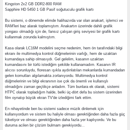
Kingston 2x2 GB DDR2-800 RAM
Sapphire HD 5450 1 GB Pasif soğutuculu grafik kartı
Bu sistemi, o dönemde elimde halihazırda var olan anakart, işlemci ve
RAM'leri baz alarak toplamıştım. Anakartın üzerinde dahili grafik
yongası olmadığı için de, fansız çalışan giriş seviyesi bir grafik kartı
kullanmak zorunda kalmıştım.
Kasa olarak LC16M modelini seçme nedenim, hem ön tarafındaki bilgi
ekranı ile multimedya kontrol düğmelerinin varlığı, hem de uzaktan
kumandaya sahip olmasıydı. Gel gelelim, kasanın uzaktan
kumandasını bir türlü istediğim şekilde kullanamadım. Kasanın IR
alıcısı sorunluydu, floresan ışıkla aydınlatılan mekanlarda kumandadan
gelen komutları algılamakta zorlanıyordu. Multimedya kontrol
düğmelerinin ve bilgi ekranının ise çok da önemli ve kullanışlı
olmadığını zaman geçtikçe anladım. Tüm bunlara ek olarak, sistemi
HTPC olarak topladığım halde, belki üç-dört defa bu sistem üzerinden
film oynatıp büyük ekran TV'de izlediğimi fark ettim.
En nihayetinde ben bu sistemi sadece müzik dinlemek için
kullanıyordum ve sistem bu haliyle olması gerektiğinden daha fazla güç
tüketiyor ve olması gerektiğinden daha fazla yer kaplıyordu. Ve bu
duruma acilen bir çözüm bulmam gerekiyordu...