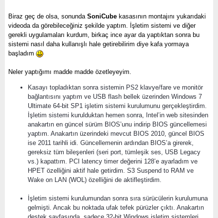
Biraz geç de olsa, sonunda
SoniCube
kasasının montajını yukarıdaki
videoda da görebileceğiniz şekilde yaptım. İşletim sistemi ve diğer
gerekli uygulamaları kurdum, birkaç ince ayar da yaptıktan sonra bu
sistemi nasıl daha kullanışlı hale getirebilirim diye kafa yormaya
başladım
Neler yaptığımı madde madde özetleyeyim.
Kasayı topladıktan sonra sistemin PS2 klavye/fare ve monitör
bağlantısını yaptım ve USB flash bellek üzerinden Windows 7
Ultimate 64-bit SP1 işletim sistemi kurulumunu gerçekleştirdim.
İşletim sistemi kurulduktan hemen sonra, Intel’in web sitesinden
anakartın en güncel sürüm BIOS’unu indirip BIOS güncellemesi
yaptım. Anakartın üzerindeki mevcut BIOS 2010, güncel BIOS
ise 2011 tarihli idi. Güncellemenin ardından BIOS’a girerek,
gereksiz tüm bileşenleri (seri port, tümleşik ses, USB Legacy
vs.) kapattım. PCI latency timer değerini 128’e ayarladım ve
HPET özelliğini aktif hale getirdim. S3 Suspend to RAM ve
Wake on LAN (WOL) özelliğini de aktifleştirdim.
İşletim sistemi kurulumundan sonra sıra sürücülerin kurulumuna
gelmişti. Ancak bu noktada ufak tefek pürüzler çıktı. Anakartın
destek sayfasında, sadece 32-bit Windows işletim sistemleri