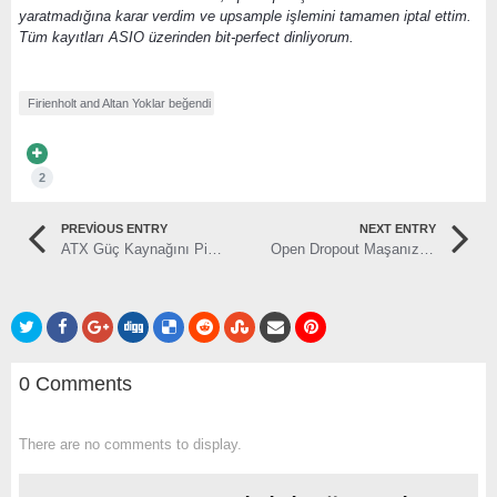
yaratmadığına karar verdim ve upsample işlemini tamamen iptal ettim.
Tüm kayıtları ASIO üzerinden bit-perfect dinliyorum.
Firienholt
and
Altan Yoklar
beğendi
2
PREVIOUS ENTRY
NEXT ENTRY
ATX Güç Kaynağını PicoPsu ve Harici 12V Adaptörle Değiştirmek
Open Dropout Maşanızı Güçlendirin: DT SWISS RWS Thru Bolt
0 Comments
There are no comments to display.