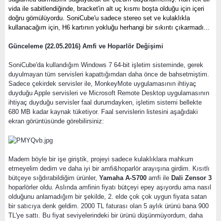
vida ile sabitlendiğinde, bracket'in alt uç kısmı boşta olduğu için içeri
doğru gömülüyordu. SoniCube'u sadece stereo set ve kulaklıkla
kullanacağım için, H6 kartının yokluğu herhangi bir sıkıntı çıkarmadı...
Günceleme (22.05.2016) Amfi ve Hoparlör Değişimi
SoniCube'da kullandığım Windows 7 64-bit işletim sisteminde, gerek
duyulmayan tüm servisleri kapattığımdan daha önce de bahsetmiştim.
Sadece çekirdek servisler ile, MonkeyMote uygulamasının ihtiyaç
duyduğu Apple servisleri ve Microsoft Remote Desktop uygulamasının
ihtiyaç duyduğu servisler faal durumdayken, işletim sistemi bellekte
680 MB kadar kaynak tüketiyor. Faal servislerin listesini aşağıdaki
ekran görüntüsünde görebilirsiniz:
Madem böyle bir işe giriştik, projeyi sadece kulaklıklara mahkum
etmeyelim dedim ve daha iyi bir amfi&hoparlör arayışına girdim. Kısıtlı
bütçeye sığdırabildiğim ürünler,
Yamaha A-S700
amfi ile
Dali Zensor 3
hoparlörler oldu. Aslında amfinin fiyatı bütçeyi epey aşıyordu ama nasıl
olduğunu anlamadığım bir şekilde, 2. elde çok çok uygun fiyata satan
bir satıcıya denk geldim. 2000 TL faturası olan 5 aylık ürünü bana 900
TL'ye sattı. Bu fiyat seviyelerindeki bir ürünü düşünmüyordum, daha