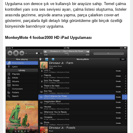
Uygulama son derece şık ve kullanışlı bir arayüze sahip. Temel çalma
kontrolleri yanı sıra ses seviyesi ayarı, çalma listesi oluşturma, listeler
arasında gezinme, arşivde arama yapma, parça çalarken cover-art
gösterimi, parçalarla ilgili detaylı bilgi görüntüleme gibi birçok özelliği
bünyesinde barındırıyor uygulama.
MonkeyMote 4 foobar2000 HD iPad Uygulaması