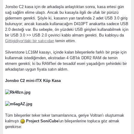
Jonsbo C2 kasa için de arkadaşla anlaştıktan sonra, kasa ertesi gün
sağ sağlim elime ulaştı. Ancak bu kasayla ilgili de ufak bir pürüzü
gidermem gerekti. Şöyle ki, kasanın yan tarafında 2 adet USB 3.0 giriş
bulunuyor; ancak kasada kullanacağım D410PT anakartta sadece USB
2.0 desteği var. Bu sebeple, ön yüzdeki USB girişleri kullanabilmek için
bir USB 3.0 >> USB 2.0 çevirici kablo almam gerekti. Bu kabloyu da
Gittigidiyor'daki bir satıcıdan
temin ettim.
Silverstone LC16M kasayı, içinde kalan bileşenlerle farklı bir proje için
kullanmak istediğimden, ekstradan 4 GB'lık DDR2 RAM de temin
etmem gerekti; ki bu RAM'leri de tesadüf eseri yaşadığım şehirdeki bir
arkadaştan uygun fiyata satın aldım.
Jonsbo C2 mini-ITX Küp Kasa
Tüm bileşenler teker teker tamamlanınca, geriye Voltran'ı oluşturmak
kalmıştı
Project SoniCube
'un bileşenlerine topluca göz atmak
gerekirse: