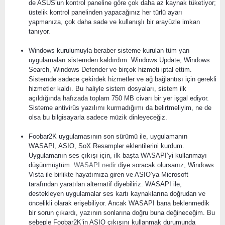
de ASUS’un kontrol paneline göre çok daha az kaynak tüketiyor;
üstelik kontrol panelinden yapacağınız her türlü ayarı
yapmanıza, çok daha sade ve kullanışlı bir arayüzle imkan
tanıyor.
Windows kurulumuyla beraber sisteme kurulan tüm yan
uygulamaları sistemden kaldırdım. Windows Update, Windows
Search, Windows Defender ve birçok hizmeti iptal ettim.
Sistemde sadece çekirdek hizmetler ve ağ bağlantısı için gerekli
hizmetler kaldı. Bu haliyle sistem dosyaları, sistem ilk
açıldığında hafızada toplam 750 MB civarı bir yer işgal ediyor.
Sisteme antivirüs yazılımı kurmadığımı da belirtmeliyim, ne de
olsa bu bilgisayarla sadece müzik dinleyeceğiz.
Foobar2K uygulamasının son sürümü ile, uygulamanın
WASAPI, ASIO, SoX Resampler eklentilerini kurdum.
Uygulamanın ses çıkışı için, ilk başta WASAPI’yi kullanmayı
düşünmüştüm.
WASAPI nedir
diye soracak olursanız, Windows
Vista ile birlikte hayatımıza giren ve ASIO’ya Microsoft
tarafından yaratılan alternatif diyebiliriz. WASAPI ile,
destekleyen uygulamalar ses kartı kaynaklarına doğrudan ve
öncelikli olarak erişebiliyor. Ancak WASAPI bana beklenmedik
bir sorun çıkardı, yazının sonlarına doğru buna değineceğim. Bu
sebeple Foobar2K’in ASIO çıkışını kullanmak durumunda