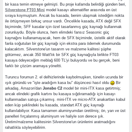
bir kasa temin etmeye gelmişti. Bu proje kafamda belirdiği günden beri,
Silverstone FT03 Mini
model kasayı alternatifler arasında en üst
sıraya koymuştum. Ancak bu kasada, benim ulaşmak istediğim nokta
ile örtüşmeyen birkaç unsur vardı. Öncelikle kasada, ATX değil SFX
biçiminde, SFF kasalar için özel tasarlanmış güç kaynağı kullanmak
zorunluydu. Böyle olunca, hem elimdeki fansız Seasonic güç
kaynağını kullanamayacak, hem de SFX biçiminde, üstelik aktif olarak
fanla soğutulan bir güç kaynağı için ekstra para ödemek durumunda
kalacaktım. Silverstone'un tasarım ve malzeme kalitesi şüphe
götürmez, ancak 350 Watt'lık bir SFX güç kaynağıyla birlikte FT03
kasaya ödeyeceğim meblağ 600 TL'yi buluyordu ve bu gerçek, beni
farklı bir çözüm aramaya yöneltti.
Turuncu forumun 2. el delhizlerinde kaybolmuşken, tünelin ucunda bir
ışık göründü ve "işte aradığım kasa bu" düşüncesi hasıl oldu
Bir
arkadaş, Amazon'dan
Jonsbo C2
model bir mini-ITX kasa getirtmiş;
ancak elindeki grafik kartını bu kasaya sığdıramadığı için kasayı
kullanmadan satışa çıkarmış. mini-ITX ve micro-ATX anakartları kabul
eden küp şeklindeki bu kasada, standart ATX güç kaynağı
kullanılabiliyor. Kasa tamamen aluminyumdan üretilmiş; ön, yan ve üst
panelleri fırçalanmış aluminyum ve haliyle son derece şık.
Üretim/malzeme kalitesinin Silverstone'un ürünlerini aratmadığını
rahatlıkla söyleyebilirim.