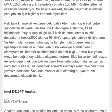
GMA 3150 dahili grafik çekirdeği ve dahili 100 Mbit Realtek ethernet
özelliğini barındırıyor. Bu haliyle anakart, hayata geçirmek istediğim
yeni projem için biçilmiş kaftandı diyebilirim.
Pek tabii ki anakart ve üzerindeki dahili Atom işlemciyle ilgili birtakım
şüphelerim de vardı. Halihazırda kullandığım sistemde, FLAC
biçimindeki, büyük çoğunluğu 44.1 KHz'de örneklenmiş müzik
dosyalarını foobar2000 altında 96 kHz'e upsample ederek dinliyordum.
Ve Atom işlemcilerin, hatırı sayılır bir işlem gücü gerektiren bu
upsample işleminin altından kalkıp kalkamayacağından emin
olamıyordum. Internet üzerinde buna dair bir bilgi kırıntısı bile yoktu
(veya ben doğru kaynaklara ulaşamamıştım). Elde kalan tek yol, bizzat
deneyip öğrenmek olacaktı ve
Jerry Pournelle
üstadın da her zaman
vurguladığı üzere,
siz denemek zorunda kalmayasınız diye ben sizin
yerinize denedim.
Sonucun müspet olup olmadığını, yazımızın
devamında okuyabilirsiniz.
Intel D410PT Anakart
Anakart konusunu bu şekilde hallettikten sonra, sıra bu anakarta uygun