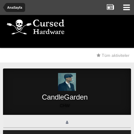
AnaSayfa
Tüm aktiviteler
CandleGarden
CHW