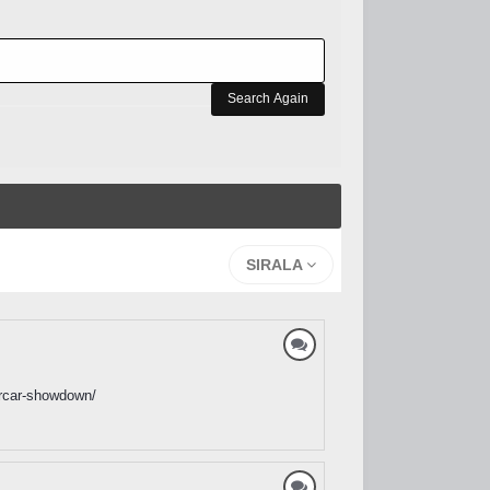
Search Again
SIRALA
ercar-showdown/