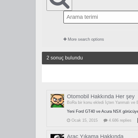
More search options
2 sonuç bulundu
Otomobil Hakkında Her şey
BoRa bir konu ekledi
İçten Yanmalı ve E
Yeni Ford GT40 ve Acura NSX görücüye ç
Ocak 15, 2015
4.686 replies
Araç Yıkama Hakkında