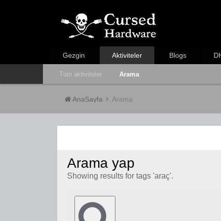
Gezgin
Aktiviteler
Blogs
DH
Tüm aktiviteler
Arama
AnaSayfa
Arama
Arama yap
Showing results for tags 'araç'.