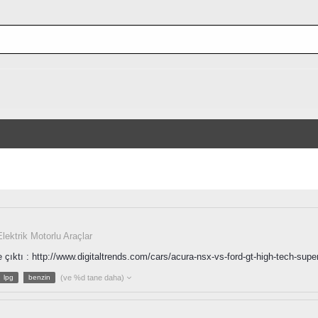
lektrik Motorlu Araçlar
ıktı : http://www.digitaltrends.com/cars/acura-nsx-vs-ford-gt-high-tech-sup
lpg
benzin
(ve %d tane daha)