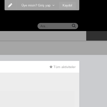
Kaydol
Üye misin? Giriş yap
Tüm aktiviteler