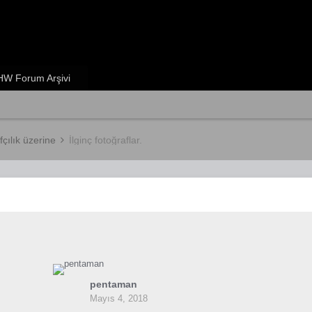
W Forum Arşivi
fçılık üzerine
İlginç fotoğraflar.
pentaman
Mayıs 4, 2018