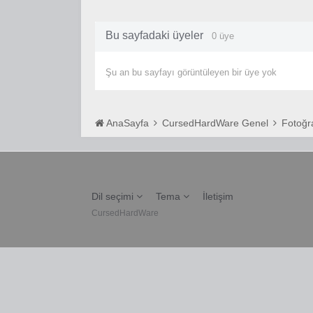
Bu sayfadaki üyeler
0 üye
Şu an bu sayfayı görüntüleyen bir üye yok
AnaSayfa
CursedHardWare Genel
Fotoğra
Dil seçimi
Tema
İletişim
CursedHardWare