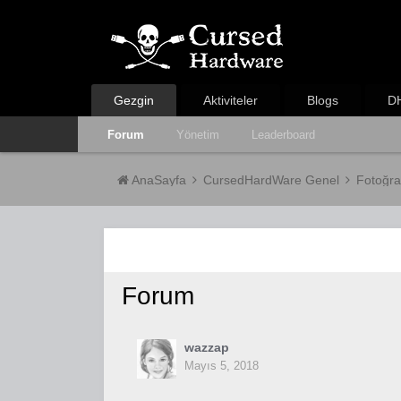
Gezgin
Aktiviteler
Blogs
DH
Forum
Yönetim
Leaderboard
AnaSayfa
CursedHardWare Genel
Fotoğra
Forum
wazzap
Mayıs 5, 2018