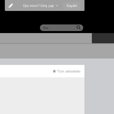
Kaydol
Üye misin? Giriş yap
Tüm aktiviteler