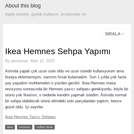
About this blog
Apple ürünleri, günlük kullanım, incelemeler vb.
SIRALA
Ikea Hemnes Sehpa Yapımı
By
pentaman
,
Mart 12, 2023
Aslında yapalı çok uzun süre oldu ve uzun süredir kullanıyorum ama
buraya eklememişim, sanırım fırsat bulamadım. Son 1 yılda çok fazla
şey yaşadım muhtemelen o yüzden gecikti. Ikea Hemnes masa
revizyonu sonrasında bir Hemnes yazıcı sehpası gerekiyordu, böyle bir
ürünü yok Ikea'nın, o nedenle kendim yapmak istedim. Aslında normal
bir sehpa olabilecek ürünü elimdeki eski parçalardan yaptım, bence
güzel oldu. İyi seyirler
Ikea Hemnes Yazıcı Sehpası
ikea
hemnes
coffee desk