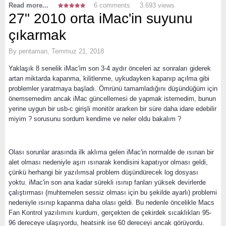
Read more...
6 comments
3.693 views
27" 2010 orta iMac'in suyunu
çıkarmak
By
pentaman
,
Temmuz 21, 2018
Yaklaşık 8 senelik iMac'im son 3-4 aydır önceleri az sonraları giderek
artan miktarda kapanma, kilitlenme, uykudayken kapanıp açılma gibi
problemler yaratmaya başladı. Ömrünü tamamladığını düşündüğüm için
önemsemedim ancak iMac güncellemesi de yapmak istemedim, bunun
yerine uygun bir usb-c girişli monitör ararken bir süre daha idare edebilir
miyim ? sorusunu sordum kendime ve neler oldu bakalım ?
Olası sorunlar arasında ilk aklıma gelen iMac'in normalde de ısınan bir
alet olması nedeniyle aşırı ısınarak kendisini kapatıyor olması geldi,
çünkü herhangi bir yazılımsal problem düşündürecek log dosyası
yoktu. iMac'in son ana kadar sürekli ısınıp fanları yüksek devirlerde
çalıştırması (muhtemelen sessiz olması için bu şekilde ayarlı) problemi
nedeniyle ısınıp kapanma daha olası geldi. Bu nedenle öncelikle Macs
Fan Kontrol yazılımını kurdum, gerçekten de çekirdek sıcaklıkları 95-
96 dereceye ulaşıyordu, heatsink ise 60 dereceyi ancak görüyordu.