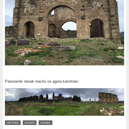
Panoramik olarak meclis ve agora kalıntıları:
old times
ancient
antalya