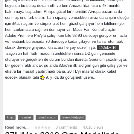
boyunca bu süreç devam etti ve ben Amazon'dan usb-c 4k monitör
bakınmaya başladım. Philips güzel bir monitörü Avrupa pazarına da
sunmuş onu fark ettim. Tam siparişi verecekken biraz daha işim olduğu
için iMac'i açtım ve sürpriz alet hem güzel çalışıyor hem kilitlenmiyor
hem zorlamalara rağmen durmuyor vs. Macs Fan Kontrol'ü açtım,
Adobe Premiere Pro'yla çalışırken bile 92-93 dereceyi görüyor en fazla
ve heatsink bu esnada 70 dereceye kadar çıkıyor ve fanlar otomatik
olarak devreye giriyordu.Kısacası herşey düzelmişti.
@OnLyTNT
sağolsun hatırlattı, macun sürüldükten sonra 1-2 gün içerisinde
oturuyor ve gerçekten de durum bundan ibaretti. Sorunum çözülmüştü.
Bir gecemi aldı ancak şu anda iMac'im ilk aldığım gün gibi çalışıyor ve
ekstra bir masraf yaptırtmadı bana, 20 TL'yi masraf olarak kabul
edecek olursak tabi
9. yılda da görüşmek üzere...
imac
heatsink
termal macun
işlemci değişimi
Read more...
3 comments
4.016 views