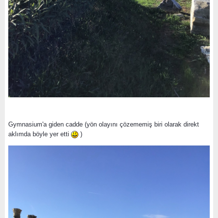
Gymnasium'a giden cadde (yön olayını çözememiş biri olarak direkt
aklımda böyle yer etti
)