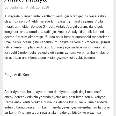
By
pentaman
,
Aralık 15, 2018
Türkiye'de bulunan antik kentlerin keşfi için biraz geç bir yaşa sahip
olsam da son 3-4 yıldır nerede kim yaşamış, nasıl yaşamış ? gibi
meraklarım oldu. Senede 3-4 defa Antalya'ya gidiyorum, daha çok
kongreler, arada sırada da tatil için. Ancak Antalya'da antik kentleri
gezme fırsatım olmamıştı. Bunda antik kentler arasındaki mesafelerin
uzak oluşu, otelin içine kapandık mı başka bir yere çıkmıyor oluşumuz
gibi etkenler ön plandaydı tabi. Bu kongreye sadece sunum yapmak
için geldiğimden geliş ve gidiş günlerimi ayırdım ve bir araba kiralayıp
en azından antik kentlerden ikisini gezmek için vakit buldum.
Perge Antik Kenti
Antik tiyatrosu hala hayatta olsa da ziyarete açık değil maalesef,
ancak göreceklerinizin yanında tiyatro açıkçası biraz sönük kalıyor.
Perge antik kenti oldukça büyük bir alanda kurulu ve iki ana caddede
sütunlu kamu binalarının kalıntılarıyla çevrili çeşmeleri-hamamları olan
bir kent. Yine agora yani pazar alanı oldukça büyük ve ortasında