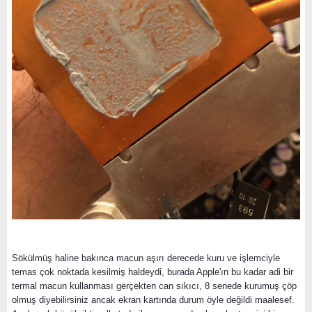
Sökülmüş haline bakınca macun aşırı derecede kuru ve işlemciyle
temas çok noktada kesilmiş haldeydi, burada Apple'ın bu kadar adi bir
termal macun kullanması gerçekten can sıkıcı, 8 senede kurumuş çöp
olmuş diyebilirsiniz ancak ekran kartında durum öyle değildi maalesef.