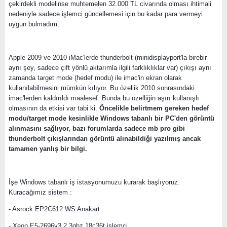
çekirdekli modelinse muhtemelen 32.000 TL civarında olması ihtimali
nedeniyle sadece işlemci güncellemesi için bu kadar para vermeyi
uygun bulmadım.
Apple 2009 ve 2010 iMac'lerde thunderbolt (minidisplayport'la birebir
aynı şey, sadece çift yönlü aktarımla ilgili farklıklıklar var) çıkışı aynı
zamanda target mode (hedef modu) ile imac'in ekran olarak
kullanılabilmesini mümkün kılıyor. Bu özellik 2010 sonrasındaki
imac'lerden kaldırıldı maalesef. Bunda bu özelliğin aşırı kullanışlı
olmasının da etkisi var tabi ki.
Öncelikle belirtmem gereken hedef
modu/target mode kesinlikle Windows tabanlı bir PC'den görüntü
alınmasını sağlıyor, bazı forumlarda sadece mb pro gibi
thunderbolt çıkışlarından görüntü alınabildiği yazılmış ancak
tamamen yanlış bir bilgi.
İşe Windows tabanlı iş istasyonumuzu kurarak başlıyoruz.
Kuracağımız sistem :
- Asrock EP2C612 WS Anakart
- Xeon E5-2696v3 2.3ghz 18c36t işlemci