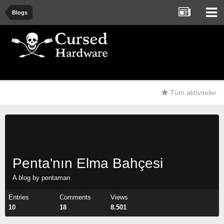
Blogs
Tüm aktiviteler
Penta'nın Elma Bahçesi
A blog by
pentaman
Entries
Comments
Views
10
18
8.501