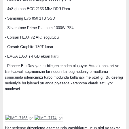
- 4x8 gb non ECC 2133 Mhz DDR Ram
- Samsung Evo 850 1TB SSD
- Silverstone Prime Platinum 1000W PSU
- Corsair H100i v2 AIO soğutucu
- Corsair Graphite 780T kasa
- EVGA 1050Ti 4 GB ekran kartı
- Pioneer Blu Ray yazıcı bileşenlerinden oluşuyor. Asrock anakart ve
E5 Haswell seçmemizin bir nedeni bir bug nedeniyle modlama
sonucunda işlemcimizi turbo modunda kullanabilme özelliği. Bu özelliği
nedeniyle bu işlemci şu anda piyasada karaborsa olarak satılıyor
maalesef.
Her nedense düzenleme aşamasında yazdıklarım uçup gitti ve tekrar