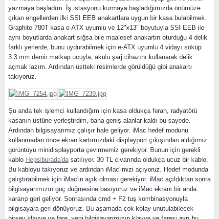
yazmaya başladım. İş istasyonu kurmaya başladığımızda önümüze
çıkan engellerden ilki SSI EEB anakartlara uygun bir kasa bulabilmek.
Graphite 780T kasa e-ATX uyumlu ve 12"x13" boyutuyla SSI EEB ile
aynı boyutlarda anakart sığsa bile maalesef anakartın oturduğu 4 delik
farklı yerlerde, bunu uydurabilmek için e-ATX uyumlu 4 vidayı söküp
3.3 mm demir matkap ucuyla, akülü şarj cihazını kullanarak delik
açmak lazım. Ardından üstteki resimlerde görüldüğü gibi anakartı
takıyoruz.
Şu anda tek işlemci kullandığım için kasa oldukça ferah, radyatörü
kasanın üstüne yerleştirdim, bana geniş alanlar kaldı bu sayede.
Ardından bilgisayarımız çalışır hale geliyor. iMac hedef modunu
kullanmadan önce ekran kartımızdaki displayport çıkışından aldığımız
görüntüyü minidisplayporta çevirmemiz gerekiyor. Bunun için gerekli
kablo
Hepsiburada'da
satılıyor. 30 TL civarında oldukça ucuz bir kablo.
Bu kabloyu takıyoruz ve ardından iMac'imizi açıyoruz. Hedef modunda
çalıştırabilmek için iMac'in açık olması gerekiyor. iMac açıldıktan sonra
bilgisayarımızın güç düğmesine basıyoruz ve iMac ekranı bir anda
kararıp geri geliyor. Sonrasında cmd + F2 tuş kombinasyonuyla
bilgisayara geri dönüyoruz. Bu aşamada çok kolay unutulabilecek
birşey klavye ve fare, yeni bilgisayarımızın klavye ve faresi ayrı bu