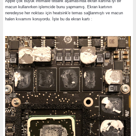
Apple çok büyük ihtimalle tedarik aşamasında ekran kartına iyi bir
macun kullanırken işlemcide bunu yapmamış. Ekran kartının
neredeyse her noktası için heatsink'e temas sağlanmıştı ve macun
halen kıvamını koruyordu. İşte bu da ekran kartı :