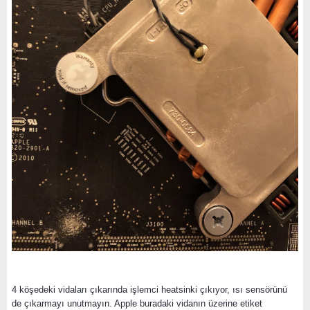
4 köşedeki vidaları çıkarında işlemci heatsinki çıkıyor, ısı sensörünü
de çıkarmayı unutmayın. Apple buradaki vidanın üzerine etiket