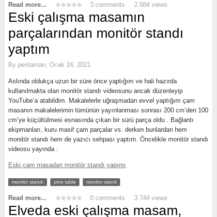
Read more...
3 comments
2.584 views
Eski çalışma masamın
parçalarından monitör standı
yaptım
By
pentaman
,
Ocak 24, 2021
Aslında oldukça uzun bir süre önce yaptığım ve hali hazırda
kullanılmakta olan monitör standı videosunu ancak düzenleyip
YouTube’a atabildim. Makalelerle uğraşmadan evvel yaptığım çam
masanın makalelerimin tümünün yayınlanması sonrası 200 cm’den 100
cm’ye küçültülmesi esnasında çıkan bir sürü parça oldu . Bağlantı
ekipmanları, kuru masif çam parçalar vs. derken bunlardan hem
monitör standı hem de yazıcı sehpası yaptım. Öncelikle monitör standı
videosu yayında :
Eski çam masadan monitör standı yapımı
monitör standı
pine table
monitor stand
Read more...
0 comments
3.744 views
Elveda eski çalışma masam,