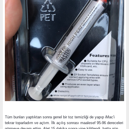
Tüm bunları yaptıktan sonra genel bir toz temizliği de yapıp iMac'i
tekrar toparladım ve açtım. İlk açılış sonrası maalesef 95-96 dereceleri
görmeye devam ettim. Alet 15 dakika sonra yine kilitlendi, hatta gün