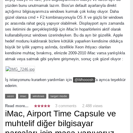
yüzden bunu unutmamak lazım. Bios'un default ayarlarıyla direkt
açtığımız bilgisayarımıza windows kurmak çok kolay oluyor. Daha
güzel olansa cmd + F2 kombinasyonuyla OS X ve güçlü bir windows
pc arasında rahat geçiş yapıyor olabilmek. Displayport aynı zamanda
ses iletimini de gerçekleştirdiği için iMac'in hoparlörlerini aktif olarak
kullanabiliyoruz windows üzerindeyken. Bu da ayrı bir güzellik. Apple
hedef modunu kaldırarak bizlere kötülük yaparken kendisine oldukça
büyük bir iyilik yapmış aslında, özellikle Xeon ihtiyacı olanları
kendisine muhtaç bırakmış, elinizde 2009-2010 iMac varsa yanlışlıkla
atmak veya satmak gibi şeylere girişmeyin, sonuç çok güzel oluyor :
İş istasyonunu kurarken yardımları için
'a ayrıca teşekkür
@Whooosh
ederim.
xeon
imac
windows
target mode
Read more...
3 comments
2.488 views
iMac, Airport Time Capsule ve
muhtelif diğer bilgisayar