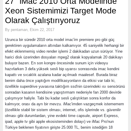
27" iMac 2010 Orta Modelinde
Xeon Sistemimizi Target Mode
Olarak Çalıştırıyoruz
By
pentaman
,
Ekim 22, 2017
Uzunca bir süredir 2010 orta model imac'im premiere pro gibi güç
gerektiren uygulamaların altından kalkamıyor. 45 saniyelik herhangi bir
efekt eklenmemiş video render işlemi 2 dakikadan uzun sürüyor. Yine
harici disk üzerinden dosyaları mpeg2 olarak kopyalamak 20 dakikayı
buluyor bazen. En son kongre öncesinde sunum için videoyu
hazırlarken 3 defa yüksek sesli bip uyarısı sonrasında imac kendini
kapattı ve sıcaklık azalana kadar açılmadı maalesef. Burada biraz
benim daha önce yaptığım modifikasyonların da etkisi var tabi ki,
özellikle superdrive yuvasına taktığım ssd'nin üzerindeki ısı sensörünü
sonradan kasanın kendisine yapıştırmam nedeniyle fan 2000 devirde
çalışmıyor haliyle. Tabi bu kadar sesli çalıştıktan sonra konfor da
kalmıyor, orası da ayrı bir mevzu. iMac'imden vazgeçmek istememem
(özellikle stabil bir sistem olması, internet, ofis işlerinde vs. güvenilir
olması gibi durumlardan, yine evdeki time capsule, airport Express,
ipad, apple tv gibi apple ekosisteminden dolayı) ve iMac Pro'nun
Türkiye beklenen fiyatının girişte 25.000 TL, benim istediğim 18