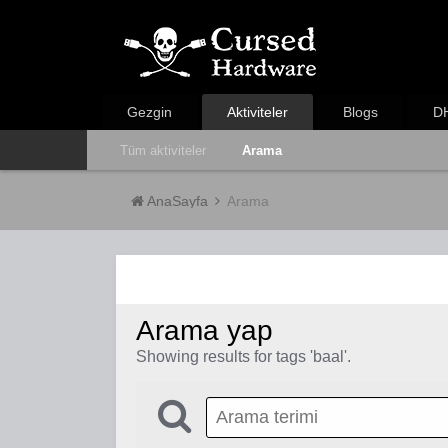
Gezgin
Aktiviteler
Blogs
DH
Tüm aktiviteler
Arama
AnaSayfa
Arama
Arama yap
Showing results for tags 'baal'.