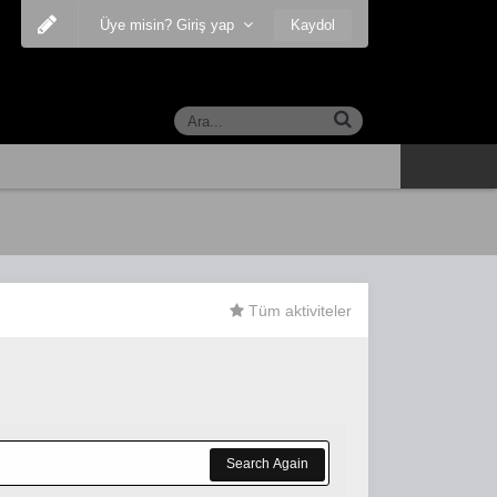
Kaydol
Üye misin? Giriş yap
Tüm aktiviteler
Search Again