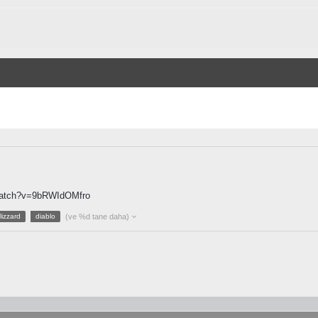
/watch?v=9bRWIdOMfro
lizzard
diablo
(ve %d tane daha)