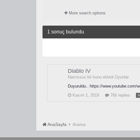
More search options
1 sonuç bulundu
Diablo IV
Narcissus bir konu ekledi
Oyunlar
Duyuruldu.. https://www.youtube.com
Kasım 1, 2019
766 replies
b
AnaSayfa
Arama