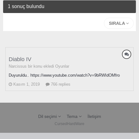
1 sonuç bulundu
SIRALA
Diablo IV
Narcissus bir konu ekledi
Oyunlar
Duyuruldu.. https://www.youtube.com/watch?v=9bRWIdOMfro
Kasım 1, 2019
766 replies
Dil seçimi
Tema
İletişim
CursedHardWare