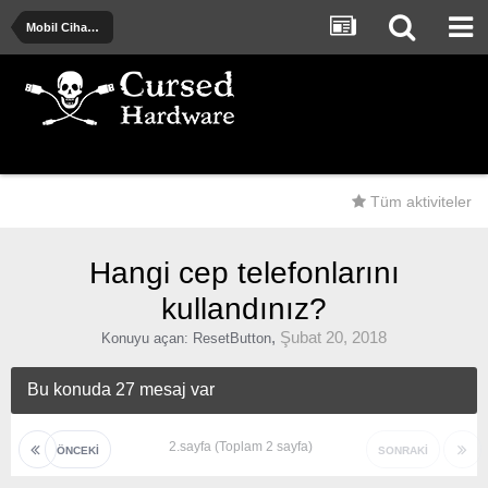
Mobil Cihazlar
Tüm aktiviteler
Hangi cep telefonlarını
kullandınız?
,
Şubat 20, 2018
Konuyu açan:
ResetButton
Bu konuda 27 mesaj var
2.sayfa (Toplam 2 sayfa)
ÖNCEKI
SONRAKI