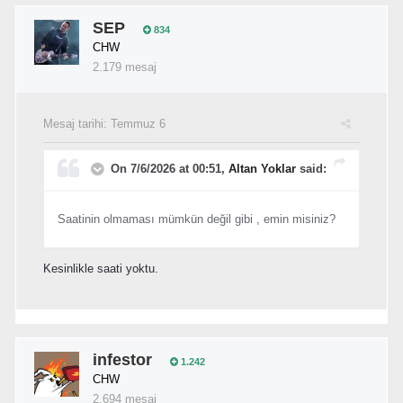
SEP
834
CHW
2.179 mesaj
Mesaj tarihi:
Temmuz 6
On 7/6/2026 at 00:51,
Altan Yoklar
said:
Saatinin olmaması mümkün değil gibi , emin misiniz?
Kesinlikle saati yoktu.
infestor
1.242
CHW
2.694 mesaj