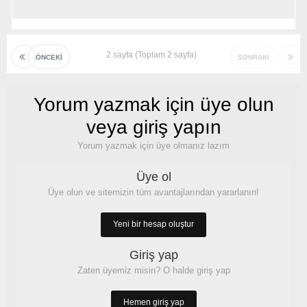
2.sayfa (Toplam 2 sayfa)
ÖNCEKI
SONRAKI
Yorum yazmak için üye olun
veya giriş yapın
Yorum yazmak için üye olmanız lazım
Üye ol
Üye olun ve sitemizin tüm avantajlarından yararlanın!
Yeni bir hesap oluştur
Giriş yap
Zaten üyemiz misin? O halde giriş yap
Hemen giriş yap