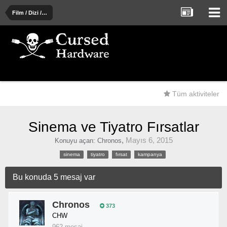
Film / Dizi / Tiyatro / Müzik / Kitap
Tüm aktiviteler
Sinema ve Tiyatro Fırsatlar
,
Mayıs 6, 2015
Konuyu açan:
Chronos
sinema
tiyatro
fırsat
kampanya
Bu konuda 5 mesaj var
Chronos
373
CHW
962 mesaj