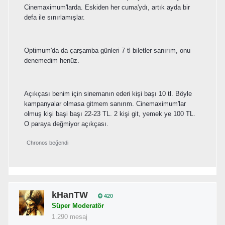
Cinemaximum'larda. Eskiden her cuma'ydı, artık ayda bir
defa ile sınırlamışlar.
Optimum'da da çarşamba günleri 7 tl biletler sanırım, onu
denemedim henüz.
Açıkçası benim için sinemanın ederi kişi başı 10 tl. Böyle
kampanyalar olmasa gitmem sanırım. Cinemaximum'lar
olmuş kişi başi başı 22-23 TL. 2 kişi git, yemek ye 100 TL.
O paraya değmiyor açıkçası.
Chronos
beğendi
kHanTW
420
Süper Moderatör
1.290 mesaj