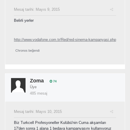
Mesaj tarihi:
Mayıs 9, 2015
Belirli yerler
http://www.vodafone.com.tr/Red/red-sinema-kampanyasi.php
Chronos
beğendi
Zoma
74
Üye
485 mesaj
Mesaj tarihi:
Mayıs 10, 2015
Biz Turkcell Profesyoneller Kulübü'nin Cuma akşamları
17'den sonra 1 alana 1 bedava kampanyasını kullanıyoruz