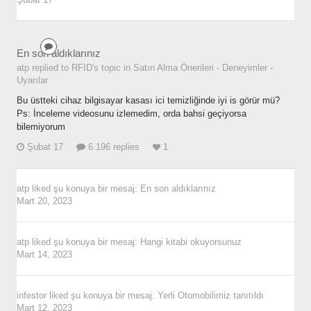
En son aldıklarınız
atp replied to RFID's topic in
Satın Alma Önerileri - Deneyimler -
Uyarılar
Bu üstteki cihaz bilgisayar kasası ici temizliğinde iyi is görür mü?
Ps: İnceleme videosunu izlemedim, orda bahsi geçiyorsa
bilemiyorum
Şubat 17
6.196 replies
1
atp
liked şu konuya bir mesaj:
En son aldıklarınız
Mart 20, 2023
atp
liked şu konuya bir mesaj:
Hangi kitabi okuyorsunuz
Mart 14, 2023
infestor
liked şu konuya bir mesaj:
Yerli Otomobilimiz tanıtıldı
Mart 12, 2023