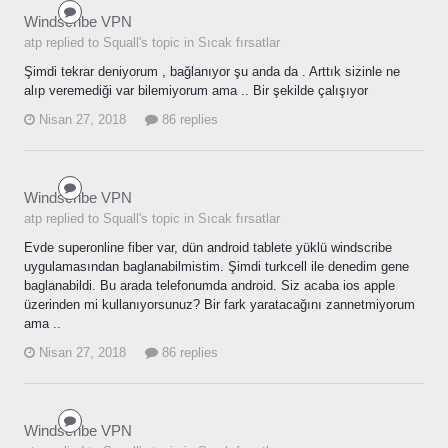
Windscribe VPN
atp replied to Squall's topic in
Sıcak fırsatlar
Şimdi tekrar deniyorum , bağlanıyor şu anda da . Arttık sizinle ne
alıp veremediği var bilemiyorum ama .. Bir şekilde çalışıyor
Nisan 27, 2018
86 replies
Windscribe VPN
atp replied to Squall's topic in
Sıcak fırsatlar
Evde superonline fiber var, dün android tablete yüklü windscribe
uygulamasından baglanabilmistim. Şimdi turkcell ile denedim gene
baglanabildi. Bu arada telefonumda android. Siz acaba ios apple
üzerinden mi kullanıyorsunuz? Bir fark yaratacağını zannetmiyorum
ama ..
Nisan 27, 2018
86 replies
Windscribe VPN