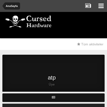
AnaSayfa
Tüm aktiviteler
atp
Üye