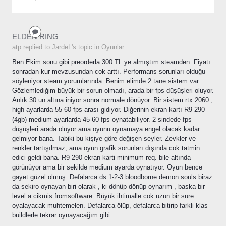
ELDEN RING
atp replied to JardeL's topic in
Oyunlar
Ben Ekim sonu gibi preorderla 300 TL ye almıştım steamden. Fiyatı
sonradan kur mevzusundan cok arttı. Performans sorunları olduğu
söyleniyor steam yorumlarında. Benim elimde 2 tane sistem var.
Gözlemlediğim büyük bir sorun olmadı, arada bir fps düşüşleri oluyor.
Anlık 30 un altına iniyor sonra normale dönüyor. Bir sistem rtx 2060 ,
high ayarlarda 55-60 fps arası gidiyor. Diğerinin ekran kartı R9 290
(4gb) medium ayarlarda 45-60 fps oynatabiliyor. 2 sindede fps
düşüşleri arada oluyor ama oyunu oynamaya engel olacak kadar
gelmiyor bana. Tabiki bu kişiye göre değişen seyler. Zevkler ve
renkler tartışılmaz, ama oyun grafik sorunları dışında cok tatmin
edici geldi bana. R9 290 ekran karti minimum req. bile altında
görünüyor ama bir sekilde medium ayarda oynatıyor. Oyun bence
gayet güzel olmuş. Defalarca ds 1-2-3 bloodborne demon souls biraz
da sekiro oynayan biri olarak , ki dönüp dönüp oynarım , baska bir
level a cikmis fromsoftware. Büyük ihtimalle cok uzun bir sure
oyalayacak muhtemelen. Defalarca ölüp, defalarca bitirip farkli klas
buildlerle tekrar oynayacağım gibi