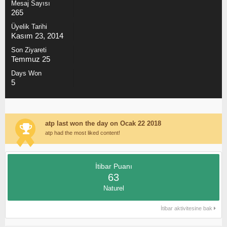
Mesaj Sayısı
265
Üyelik Tarihi
Kasım 23, 2014
Son Ziyareti
Temmuz 25
Days Won
5
atp last won the day on Ocak 22 2018
atp had the most liked content!
İtibar Puanı
63
Naturel
İtibar aktivitesine bak