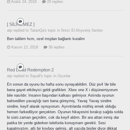
Aralık 24, 2018
20 replies
[ SİLİNEMEZ ]
atp replied to TatanQa's topic in
İkinci El Alışveriş İlanları
Ben talibim hcm, ozel msjdan bağlantı kuralim
Kasım 13, 2018
36 replies
Red Dead Redemption 2
atp replied to Squall's topic in
Oyunlar
En sonun da oyunu bu hafta sonu oynayabildim. Düz ps4 'de bile
bana gayet etkileyici geldi grafikleri. Xbox one X i düşünemiyorum
bile nasıldır. Insanın başından kalkası gelmiyor. Aslında oyunun
bahsedilen yavaşlığı tam bana göreymiş. Yavaş Yavaş sindire
sindire, keyif alarak oynuyorum. Ayrıntılarda müthiş emek olduğu
hemen farkediliyor gerçekten. Oyunun hikayesini bırakıp sağda solda
bi sürü zaman geçirdim, cok da keyif aldım. Bir ara attan inmiş dar
patika bir yerde giderken telefonla konuşmam gerekti. Sesi
kapatmıştım, atlı bir kovboy gelmiş, alt yazıda bisiler diyor dikkat