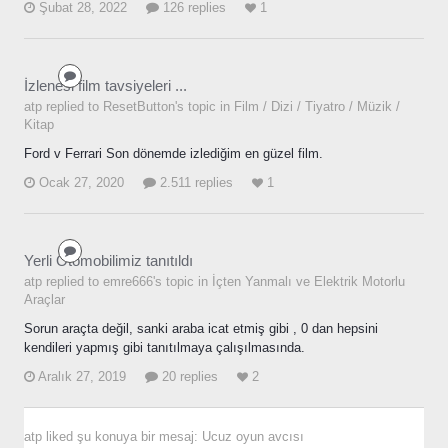
Şubat 28, 2022
126 replies
1
İzlenesi film tavsiyeleri ...
atp replied to ResetButton's topic in
Film / Dizi / Tiyatro / Müzik /
Kitap
Ford v Ferrari Son dönemde izlediğim en güzel film.
Ocak 27, 2020
2.511 replies
1
Yerli Otomobilimiz tanıtıldı
atp replied to emre666's topic in
İçten Yanmalı ve Elektrik Motorlu
Araçlar
Sorun araçta değil, sanki araba icat etmiş gibi , 0 dan hepsini
kendileri yapmış gibi tanıtılmaya çalışılmasında.
Aralık 27, 2019
20 replies
2
atp
liked şu konuya bir mesaj:
Ucuz oyun avcısı