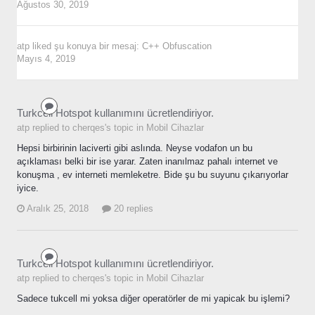
Ağustos 30, 2019
atp
liked şu konuya bir mesaj:
C++ Obfuscation
Mayıs 4, 2019
Turkcell Hotspot kullanımını ücretlendiriyor.
atp replied to cherqes's topic in
Mobil Cihazlar
Hepsi birbirinin laciverti gibi aslında. Neyse vodafon un bu
açıklaması belki bir ise yarar. Zaten inanılmaz pahalı internet ve
konuşma , ev interneti memleketre. Bide şu bu suyunu çıkarıyorlar
iyice.
Aralık 25, 2018
20 replies
Turkcell Hotspot kullanımını ücretlendiriyor.
atp replied to cherqes's topic in
Mobil Cihazlar
Sadece tukcell mi yoksa diğer operatörler de mi yapicak bu işlemi?