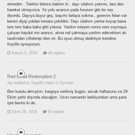
etmedim . Telefon bitince baktim ki , dayı silahını çekmis, ben den
hareket olmayınca. Ya yolu acarsın yada fururum gibi bir sey
diyordu. Dayıya buyur geç, başımı belaya sokma , gorevim felan var
benim diyip yoldan kenara çekildim. Dayı silahını yerine koyup bana
ters ters baka baka gitti yoluna. Yardım isteyen sonra seni soymaya
çalışan haydut mu ararsın, atına nal çakmaya yardım edecekken atı
tarafından ciftelenip ölen mi. Bu oyun olmuş dedirtiyor kendine.
Keyifle oynuyorum.
Kasım 5, 2018
60 replies
Red Dead Redemption 2
atp replied to Squall's topic in
Oyunlar
Ben kutulu almıştım, kargoya verilmiş bugün, ancak haftasonu ve 29
Ekim şehir dışında olacağım. Uzun zamandır bekliyordum ama şans
işte benim ki de.
Ekim 26, 2018
60 replies