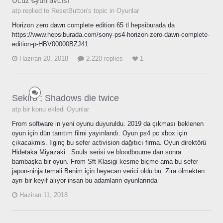
Ucuz oyun avcısı
atp replied to ResetButton's topic in
Oyunlar
Horizon zero dawn complete edition 65 tl hepsiburada da
https://www.hepsiburada.com/sony-ps4-horizon-zero-dawn-complete-
edition-p-HBV00000BZJ41
Haziran 20, 2018
2.220 replies
1
Sekiro ; Shadows die twice
atp bir konu ekledi
Oyunlar
From software in yeni oyunu duyuruldu. 2019 da çıkması beklenen
oyun için dün tanıtım filmi yayınlandı. Oyun ps4 pc xbox için
çıkacakmis. Ilginç bu sefer activision dağıtıcı firma. Oyun direktörü
Hidetaka Miyazaki . Souls serisi ve bloodbourne dan sonra
bambaşka bir oyun. From Sft Klasigi kesme biçme ama bu sefer
japon-ninja temali.Benim için heyecan verici oldu bu. Zira ölmekten
ayrı bir keyif alıyor insan bu adamlarin oyunlarında
Haziran 11, 2018