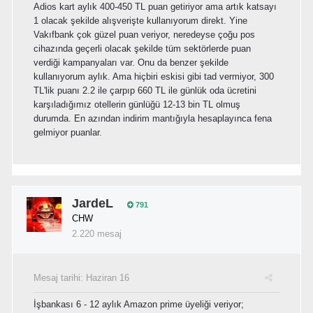
Adios kart aylık 400-450 TL puan getiriyor ama artık katsayı
1 olacak şekilde alışverişte kullanıyorum direkt. Yine
Vakıfbank çok güzel puan veriyor, neredeyse çoğu pos
cihazında geçerli olacak şekilde tüm sektörlerde puan
verdiği kampanyaları var. Onu da benzer şekilde
kullanıyorum aylık. Ama hiçbiri eskisi gibi tad vermiyor, 300
TL'lik puanı 2.2 ile çarpıp 660 TL ile günlük oda ücretini
karşıladığımız otellerin günlüğü 12-13 bin TL olmuş
durumda. En azından indirim mantığıyla hesaplayınca fena
gelmiyor puanlar.
JardeL
791
CHW
2.220 mesaj
Mesaj tarihi:
Haziran 16
İşbankası 6 - 12 aylık Amazon prime üyeliği veriyor;