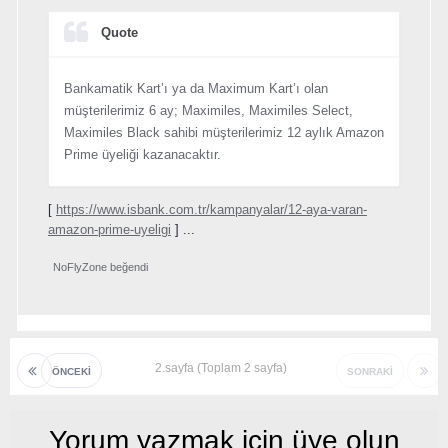
Quote
Bankamatik Kart’ı ya da Maximum Kart’ı olan
müşterilerimiz 6 ay; Maximiles, Maximiles Select,
Maximiles Black sahibi müşterilerimiz 12 aylık Amazon
Prime üyeliği kazanacaktır.
[
https://www.isbank.com.tr/kampanyalar/12-aya-varan-
amazon-prime-uyeligi
] ...
NoFlyZone
beğendi
2.sayfa (Toplam 2 sayfa)
ÖNCEKI
SONRAKI
Yorum yazmak için üye olun