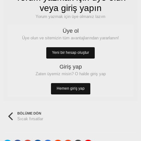
veya giriş yapın
Yorum yazmak için üye olmanız lazım
Üye ol
Üye olun ve sitemizin tüm avantajlarından yararlanın!
Yeni bir hesap oluştur
Giriş yap
Zaten üyemiz misin? O halde giriş yap
Hemen giriş yap
BÖLÜME DÖN
Sıcak fırsatlar