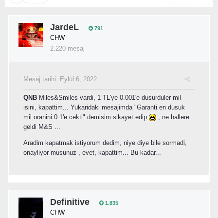
JardeL
791
CHW
2.220 mesaj
Mesaj tarihi:
Eylül 6, 2022
QNB
Miles&Smiles vardi, 1 TL'ye 0.001'e dusurduler mil
isini, kapattim... Yukaridaki mesajimda "Garanti en dusuk
mil oranini 0.1'e cekti" demisim sikayet edip
, ne hallere
geldi M&S ...
Aradim kapatmak istiyorum dedim, niye diye bile sormadi,
onayliyor musunuz , evet, kapattim... Bu kadar...
Definitive
1.835
CHW