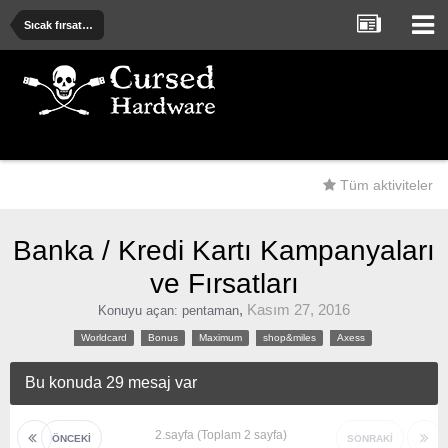
Sıcak fırsatlar
Tüm aktiviteler
Banka / Kredi Kartı Kampanyaları
ve Fırsatları
,
Kasım 27, 2016
Konuyu açan:
pentaman
Worldcard
Bonus
Maximum
shop&miles
Axess
Bu konuda 29 mesaj var
2.sayfa (Toplam 2 sayfa)
ÖNCEKI
SONRAKI