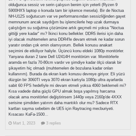
olduğunca sessiz ve serin çalışsın benim için yeterli (Ryzen 9
5900HX'li laptop o konuda tam bir işkence mesela). Bir de Noctua
NH-U12S soğutucum var ve performansından sessizliğinden gayet
memnunum ancak saydığım bu işlemcilerle hep uzak durmaya
çalıştığım su soğutma çözümüne artık geçmeli mi yoksa "Noctua
gittiği yere kadar" mı? İkinci konu bellekler. DDR5 ilerisi için daha
iyi olacak muhtemelen ama DDR4'le devam etmek ne kadar sorun
yaratır ondan çok emin olamıyorum. Bellek konusu anakart
seçimini de etkiliyor haliyle. Üçüncü konu eldeki 1080p monitörler.
Yanyana duran 2 tane Dell U2414H monitörüm var. Monitörlerle
aramda en fazla 70-80cm vardır ve şimdiye kadar ölçü olarak bir
şikayetim hiç olmadı (muhtemelen de bozulana kadar onları
kullanırım). Burada da ekran kartı konusu devreye giriyor. Eli yüzü
düzgün bir 3060TI veya 3070 ekran kartıyla 1080p ultra ayarlarda
sabit 60 FPS hedefiyle mi devam etmeli yoksa 4060 beklemeli mi?
Kısa vadede daha güçlü GPU almak boşa yapılmış harcama
olacak ama monitörleri değiştirirsem 1440p veya 2160p'de 4XXX
serisine şimdiden yatırım daha mantıklı olur mu? Sadece RTX
kartları sayma sebebim de UE5 için Raytracing mecburiyeti.
Kısacası KaFa-1500...
Mart 1, 2023
3 replies