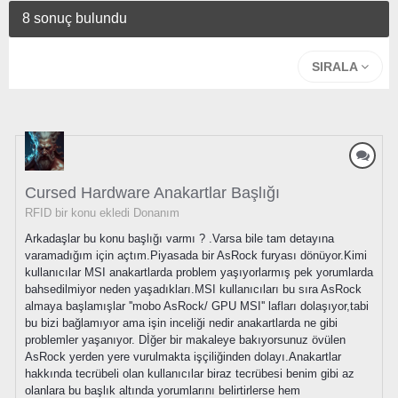
8 sonuç bulundu
SIRALA
Cursed Hardware Anakartlar Başlığı
RFID bir konu ekledi
Donanım
Arkadaşlar bu konu başlığı varmı ? .Varsa bile tam detayına
varamadığım için açtım.Piyasada bir AsRock furyası dönüyor.Kimi
kullanıcılar MSI anakartlarda problem yaşıyorlarmış pek yorumlarda
bahsedilmiyor neden yaşadıkları.MSI kullanıcıları bu sıra AsRock
almaya başlamışlar ''mobo AsRock/ GPU MSI'' lafları dolaşıyor,tabi
bu bizi bağlamıyor ama işin inceliği nedir anakartlarda ne gibi
problemler yaşanıyor. Dİğer bir makaleye bakıyorsunuz övülen
AsRock yerden yere vurulmakta işçiliğinden dolayı.Anakartlar
hakkında tecrübeli olan kullanıcılar biraz tecrübesi benim gibi az
olanlara bu başlık altında yorumlarını belirtirlerse hem