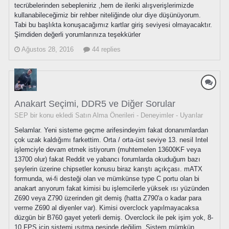
tecrübelerinden sebepleniriz ,hem de ileriki alışverişlerimizde
kullanabileceğimiz bir rehber niteliğinde olur diye düşünüyorum.
Tabi bu başlıkta konuşacağımız kartlar giriş seviyesi olmayacaktır.
Şimdiden değerli yorumlarınıza teşekkürler
Ağustos 28, 2016
44 replies
Anakart Seçimi, DDR5 ve Diğer Sorular
SEP bir konu ekledi
Satın Alma Önerileri - Deneyimler - Uyarılar
Selamlar. Yeni sisteme geçme arifesindeyim fakat donanımlardan
çok uzak kaldığımı farkettim. Orta / orta-üst seviye 13. nesil Intel
işlemciyle devam etmek istiyorum (muhtemelen 13600KF veya
13700 olur) fakat Reddit ve yabancı forumlarda okuduğum bazı
şeylerin üzerine chipsetler konusu biraz karıştı açıkçası. mATX
formunda, wi-fi desteği olan ve mümkünse type C portu olan bi
anakart arıyorum fakat kimisi bu işlemcilerle yüksek ısı yüzünden
Z690 veya Z790 üzerinden git demiş (hatta Z790'a o kadar para
verme Z690 al diyenler var). Kimisi overclock yapılmayacaksa
düzgün bir B760 gayet yeterli demiş. Overclock ile pek işim yok, 8-
10 FPS için sistemi ısıtma peşinde değilim. Sistem mümkün