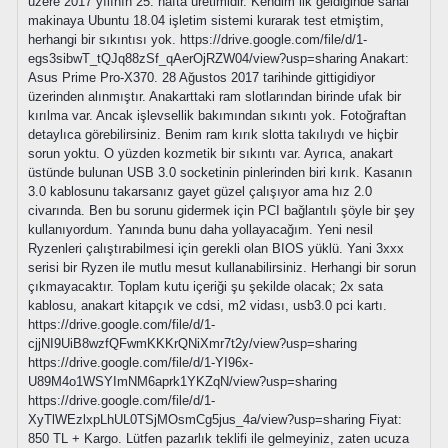
üzere 2017 yılının 25. hafta üretimidir. Kendim ilk geldiğinde sanal
makinaya Ubuntu 18.04 işletim sistemi kurarak test etmiştim,
herhangi bir sıkıntısı yok. https://drive.google.com/file/d/1-
egs3sibwT_tQJq88zSf_qAerOjRZW04/view?usp=sharing Anakart:
Asus Prime Pro-X370. 28 Ağustos 2017 tarihinde gittigidiyor
üzerinden alınmıştır. Anakarttaki ram slotlarından birinde ufak bir
kırılma var. Ancak işlevsellik bakımından sıkıntı yok. Fotoğraftan
detaylıca görebilirsiniz. Benim ram kırık slotta takılıydı ve hiçbir
sorun yoktu. O yüzden kozmetik bir sıkıntı var. Ayrıca, anakart
üstünde bulunan USB 3.0 socketinin pinlerinden biri kırık. Kasanın
3.0 kablosunu takarsanız gayet güzel çalışıyor ama hız 2.0
civarında. Ben bu sorunu gidermek için PCI bağlantılı şöyle bir şey
kullanıyordum. Yanında bunu daha yollayacağım. Yeni nesil
Ryzenleri çalıştırabilmesi için gerekli olan BIOS yüklü. Yani 3xxx
serisi bir Ryzen ile mutlu mesut kullanabilirsiniz. Herhangi bir sorun
çıkmayacaktır. Toplam kutu içeriği şu şekilde olacak; 2x sata
kablosu, anakart kitapçık ve cdsi, m2 vidası, usb3.0 pci kartı.
https://drive.google.com/file/d/1-
cjjNI9UiB8wzfQFwmKKKrQNiXmr7t2y/view?usp=sharing
https://drive.google.com/file/d/1-YI96x-
U89M4o1WSYImNM6aprk1YKZqN/view?usp=sharing
https://drive.google.com/file/d/1-
XyTlWEzlxpLhUL0TSjMOsmCg5jus_4a/view?usp=sharing Fiyat:
850 TL + Kargo. Lütfen pazarlık teklifi ile gelmeyiniz, zaten ucuza