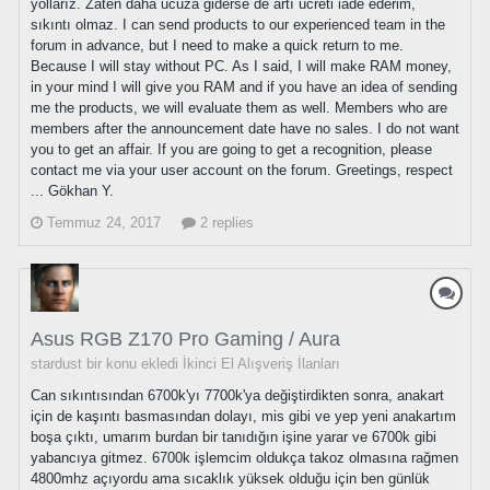
yollarız. Zaten daha ucuza giderse de artı ücreti iade ederim,
sıkıntı olmaz. I can send products to our experienced team in the
forum in advance, but I need to make a quick return to me.
Because I will stay without PC. As I said, I will make RAM money,
in your mind I will give you RAM and if you have an idea of sending
me the products, we will evaluate them as well. Members who are
members after the announcement date have no sales. I do not want
you to get an affair. If you are going to get a recognition, please
contact me via your user account on the forum. Greetings, respect
... Gökhan Y.
Temmuz 24, 2017
2 replies
Asus RGB Z170 Pro Gaming / Aura
stardust bir konu ekledi
İkinci El Alışveriş İlanları
Can sıkıntısından 6700k'yı 7700k'ya değiştirdikten sonra, anakart
için de kaşıntı basmasından dolayı, mis gibi ve yep yeni anakartım
boşa çıktı, umarım burdan bir tanıdığın işine yarar ve 6700k gibi
yabancıya gitmez. 6700k işlemcim oldukça takoz olmasına rağmen
4800mhz açıyordu ama sıcaklık yüksek olduğu için ben günlük