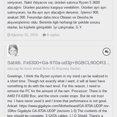
veriyorum. Nakit ihtiyacım var, ürünleri satınca Ryzen 5 3600
alacağım. Ürünleri pazartesi kargoya verebilirim. Ürünleri ayrı ayrı
satmıyorum, ha illa ayrı ayrı alacağım derseniz. İşlemci 900,
anakart 300. Forumdan daha önce Obiwan ve Densha ile
alışverişlerimiz oldu. Benimle ilgili herhangi bir şekilde sorusu
olanlar, bu kişilerle görüşebilir. İyi çalışmalar, G.Y.
Ağustos 31, 2019
6 replies
Satıldı. Fx6300+Ga-970a-ud3p+8GBCL9DDR3...
wazzap bir konu ekledi
İkinci El Alışveriş İlanları
Greetings, I think the Ryzen system in my mind can be realized in
a short time. Though not exactly what I want, it will at least have
something to do with the next level. For this reason, I need to
remove the PC for the amount of the ram. Processor: There is the
AMD FX-6300 Box, and the stock cooler stops. But do not trust
me. I have never used it and I know that performance is not good.
Ankart: https://www.gigabyte.com/Motherboard/GA-970A-UD3P-rev-
10#ov Gigabyte GA-970A-UD3P (revision 1.0) The contents of the
box should be complete. 3 SATA cables, I / O Shield. There's a