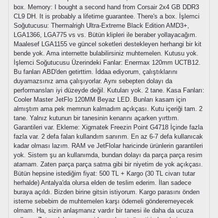
box. Memory: I bought a second hand from Corsair 2x4 GB DDR3
CL9 DH. It is probably a lifetime guarantee. There's a box. İşlemci
Soğutucusu: Thermalrigh Ultra-Extreme Black Edition AMD3+,
LGA1366, LGA775 vs vs. Bütün klipleri ile beraber yollayacağım.
Maalesef LGA1155 ve güncel soketleri destekleyen herhangi bir kit
bende yok. Ama internette bulabilirsiniz muhtemelen. Kutusu yok.
İşlemci Soğutucusu Üzerindeki Fanlar: Enermax 120mm UCTB12.
Bu fanları ABD'den getirttim. İddaa ediyorum, çalıştıklarını
duyamazsınız ama çalışıyorlar. Aynı sebepten dolayı da
performansları iyi düzeyde değil. Kutuları yok. 2 tane. Kasa Fanları:
Cooler Master JetFlo 120MM Beyaz LED. Bunları kasam için
almıştım ama pek memnun kalmadım açıkçası. Kutu içeriği tam. 2
tane. Yalnız kutunun bir tanesinin kenarını açarken yırttım.
Garantileri var. Ekleme: Xigmatek Freezin Point G4718 İçinde fazla
fazla var. 2 defa falan kullandım sanırım. En az 6-7 defa kullanıcak
kadar olması lazım. RAM ve JetFlolar haricinde ürünlerin garantileri
yok. Sistem şu an kullanımda, bundan dolayı da parça parça resim
atamam. Zaten parça parça satma gibi bir niyetim de yok açıkçası.
Bütün hepsine istediğim fiyat: 500 TL + Kargo (30 TL civarı tutar
herhalde) Antalya'da olursa elden de teslim ederim. İlan sadece
buraya açıldı. Bizden birine gitsin istiyorum. Kargo parasını önden
isteme sebebim de muhtemelen karşı ödemeli gönderemeyecek
olmam. Ha, sizin anlaşmanız vardır bir tanesi ile daha da ucuza