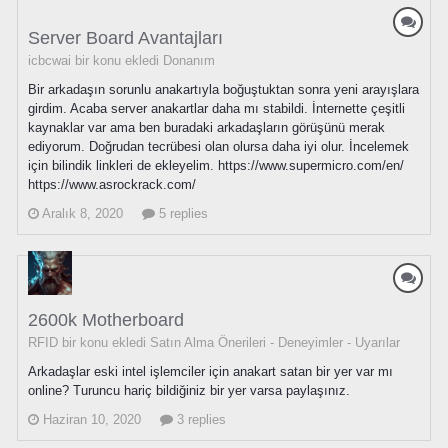
Server Board Avantajları
icbcwai bir konu ekledi
Donanım
Bir arkadaşın sorunlu anakartıyla boğuştuktan sonra yeni arayışlara
girdim. Acaba server anakartlar daha mı stabildi. İnternette çeşitli
kaynaklar var ama ben buradaki arkadaşların görüşünü merak
ediyorum. Doğrudan tecrübesi olan olursa daha iyi olur. İncelemek
için bilindik linkleri de ekleyelim. https://www.supermicro.com/en/
https://www.asrockrack.com/
Aralık 8, 2020
5 replies
2600k Motherboard
RFID bir konu ekledi
Satın Alma Önerileri - Deneyimler - Uyarılar
Arkadaşlar eski intel işlemciler için anakart satan bir yer var mı
online? Turuncu hariç bildiğiniz bir yer varsa paylaşınız.
Haziran 10, 2020
3 replies