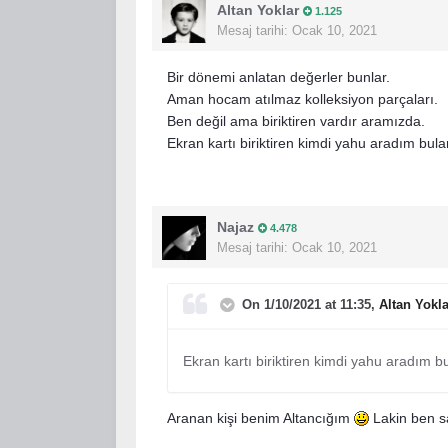
Altan Yoklar
1.125
Mesaj tarihi:
Ocak 10, 2021
Bir dönemi anlatan değerler bunlar.
Aman hocam atılmaz kolleksiyon parçaları.
Ben değil ama biriktiren vardır aramızda.
Ekran kartı biriktiren kimdi yahu aradım bul
Najaz
4.478
Mesaj tarihi:
Ocak 10, 2021
On 1/10/2021 at 11:35,
Altan Yokla
Ekran kartı biriktiren kimdi yahu aradım 
Aranan kişi benim Altancığım
Lakin ben sa