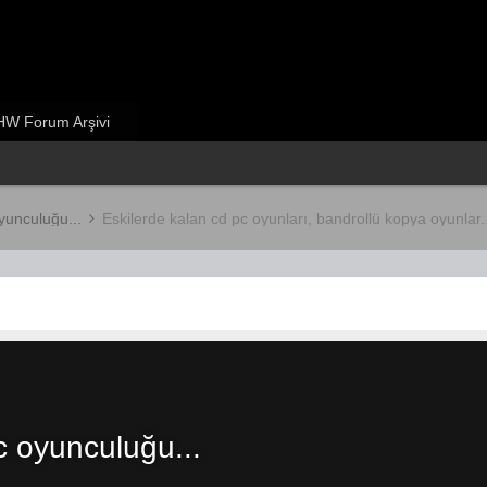
W Forum Arşivi
oyunculuğu...
Eskilerde kalan cd pc oyunları, bandrollü kopya oyunlar.
c oyunculuğu...