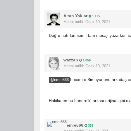
Altan Yoklar
1.125
Mesaj tarihi:
Ocak 10, 2021
Doğru hatırlamışım , tam mesajı yazarken s
wazzap
1.859
Mesaj tarihi:
Ocak 10, 2021
hocam o Sin oyununu arkadaş çok 
@emre666
Hakikaten bu bandrollü arkası orijinal gibi ol
emre666
359