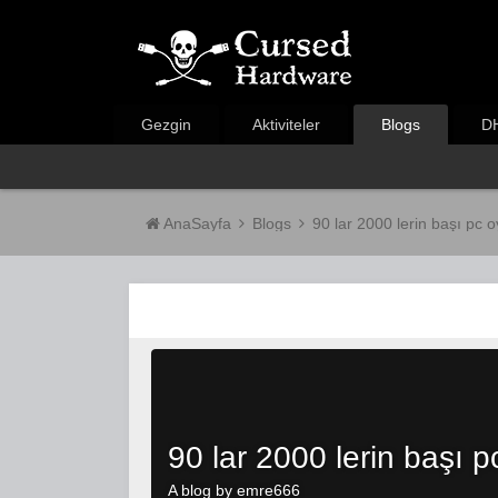
Gezgin
Aktiviteler
Blogs
DH
AnaSayfa
Blogs
90 lar 2000 lerin başı pc 
90 lar 2000 lerin başı p
A blog by
emre666